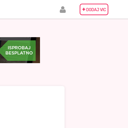
+
DODAJ VIC