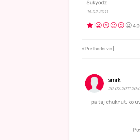
Sukyodz
16.02.2011
4,0
Prethodni vic |
smrk
20.02.2011 20:
pa taj chuknut, ko u
Po