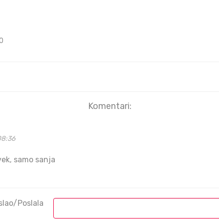
0
Komentari:
08:36
vek, samo sanja
slao/Poslala