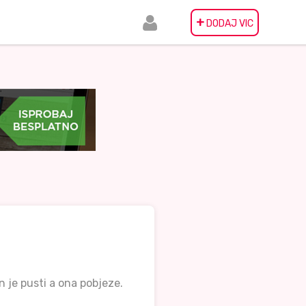
+
DODAJ VIC
n je pusti a ona pobjeze.