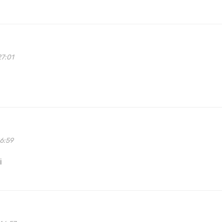
27:01
6:59
i