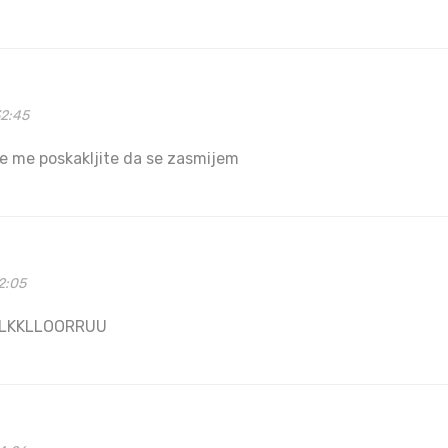
32:45
 de me poskakljite da se zasmijem
2:05
LLKKLLOORRUU