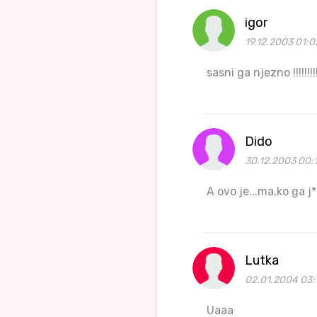
igor
19.12.2003 01:0
sasni ga njezno !!!!!!!!!!
Dido
30.12.2003 00:
A ovo je...ma,ko ga j*
Lutka
02.01.2004 03:
Uaaa