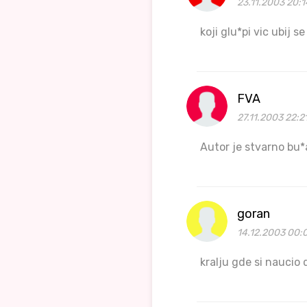
23.11.2003 20:1
koji glu*pi vic ubij s
FVA
27.11.2003 22:2
Autor je stvarno bu*
goran
14.12.2003 00:
kralju gde si naucio 