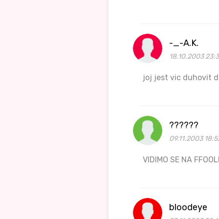
-_-A.K.
18.10.2003 23:
joj jest vic duhovit
??????
09.11.2003 18:5
VIDIMO SE NA FFOO
bloodeye