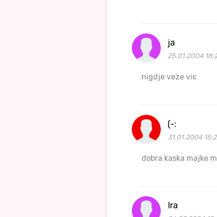
ja
25.01.2004 18:
nigdje veze vic
(-:
31.01.2004 15:2
dobra kaska majke m
Ira