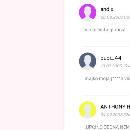
andix
28.08.2003 08:
vic je čista glupost
pupi_44
10.09.2003 13:
majko moja j****e vic
ANTHONY H
24.09.2003 22:
.UPČINO JEDNA NEM