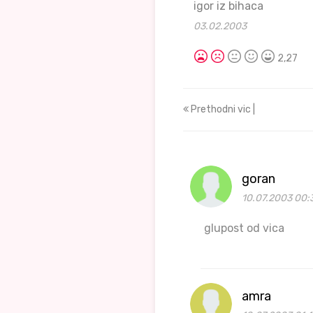
igor iz bihaca
03.02.2003
2,27
Prethodni vic |
goran
10.07.2003 00:
glupost od vica
amra