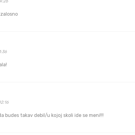
4:26
e zalosno
1:36
ala!
02:16
da budes takav debil/u kojoj skoli ide se meni!!!