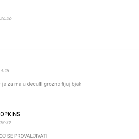
26:26
44:18
 je za malu decu!!! grozno fijuj bjak
OPKINS
08:39
OJ SE PROVALJIVATI