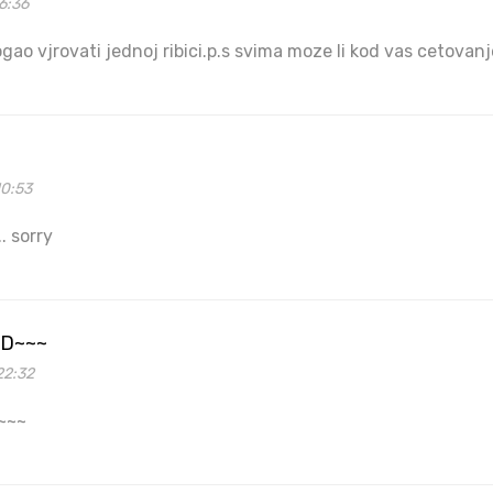
6:36
gao vjrovati jednoj ribici.p.s svima moze li kod vas cetovanj
10:53
.. sorry
=D~~~
22:32
~~~~