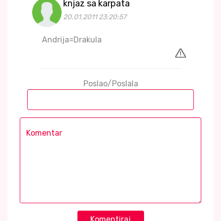
knjaz sa karpata
20.01.2011 23:20:57
Andrija=Drakula
Poslao/Poslala
Komentiraj