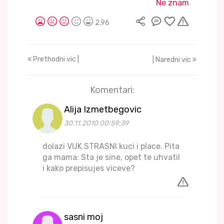
Ne znam
2,96
Prethodni vic |
| Naredni vic
Komentari:
Alija Izmetbegovic
30.11.2010 00:59:39
dolazi VUK STRASNI kuci i place. Pita
ga mama: Sta je sine, opet te uhvatil
i kako prepisujes viceve?
sasni moj