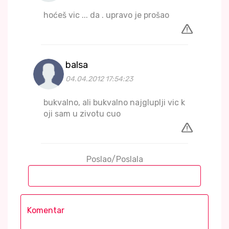
hoćeš vic ... da . upravo je prošao
balsa
04.04.2012 17:54:23
bukvalno, ali bukvalno najgluplji vic k
oji sam u zivotu cuo
Poslao/Poslala