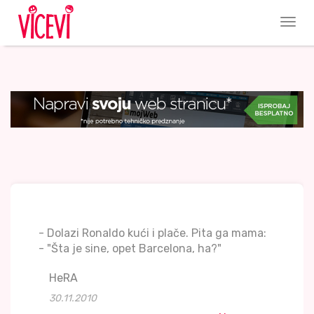
- Dolazi Ronaldo kući i plače. Pita ga mama:
- "Šta je sine, opet Barcelona, ha?"
HeRA
30.11.2010