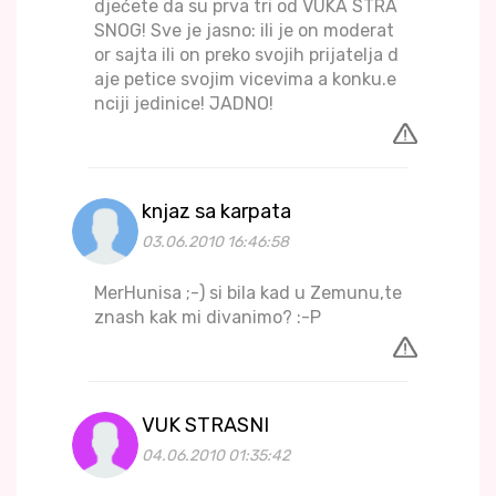
djećete da su prva tri od VUKA STRA
SNOG! Sve je jasno: ili je on moderat
or sajta ili on preko svojih prijatelja d
aje petice svojim vicevima a konku.e
nciji jedinice! JADNO!
knjaz sa karpata
03.06.2010 16:46:58
MerHunisa ;-) si bila kad u Zemunu,te
znash kak mi divanimo? :-P
VUK STRASNI
04.06.2010 01:35:42