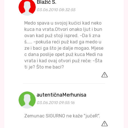
Blažić S.
03.06.2010 08:32:55
Medo spava u svojoj kućici kad neko
kuca na vrata.Otvori onako ljut i bun
ovan kad puž stoji ispred. -Da li zna
š..... -pokuša reći puž kad ga medo u
ze i baci ga što je dalje mogao. Mjese
c dana poslije opet puž kuca Medi na
vrata i kad ovaj otvori puž reče: -Šta
ti je? Što me baci?
autentičnaMerhunisa
03.06.2010 09:55:16
Zemunac SIGURNO ne kaže "jučeR".