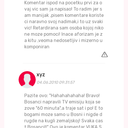
Komentar ispod na pocetku prvi za o
vaj vic sam ja napisao! To radim jer s
am manijak ,pisem komentare koriste
ci naravno svoj nadimak,i to uz svaki
vic! Retardirana sam osoba kojoj niko
ne moze pomoci! Inace aforizam je z
a kitu ,veoma nedosetljiv i mizerno u
komponiran
xyz
04.06.2010 09:31:57
Pazite ovo: "Hahahahahaha! Bravo!
Bosanci napravili TV emisiju koja se
zove "60 minuta",a traje sat i po! E to
bogami moze samo u Bosni i nigde d
rugde na kugli zemaljskoj! Svaka cas
t Bosanci!!" Ovo je komentar VUKA S