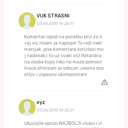
VUK STRASNI
03.06.2010 14:25:17
Komentar ispod na pocetku prvi za o
vaj vic nisam ja napisao! To radi neki
manijak ,pise komentare koristeci mo
j nadimak,i to uz svaki vic! Retardira
na osoba kojoj niko ne moze pomoci!
Inace aforizam je odlican ,veoma dos
etljiv i uspesno ukomponiran!
xyz
03.06.2010 14:35:21
Ukucajte opciju NAJBOLJI vicevi i vi