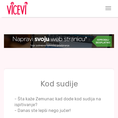
Kod sudije
- Šta kaže Zemunac kad dođe kod sudija na
ispitivanje?
- Danas ste lepši nego jučer!