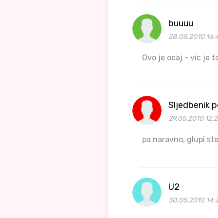
buuuu
28.05.2010 16:
Ovo je ocaj - vic je
Sljedbenik p
29.05.2010 12:
pa naravno, glupi ste 
U2
30.05.2010 14: