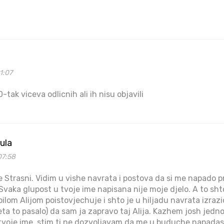
1:07
-tak viceva odlicnih ali ih nisu objavili
ula
07:58
 Strasni. Vidim u vishe navrata i postova da si me napado pr
vaka glupost u tvoje ime napisana nije moje djelo. A to sh
lom Alijom poistovjechuje i shto je u hiljadu navrata izrazio
eta to pasalo) da sam ja zapravo taj Alija. Kazhem josh jed
tvoje ime, stim ti ne dozvoljavam da me u buduche napadash