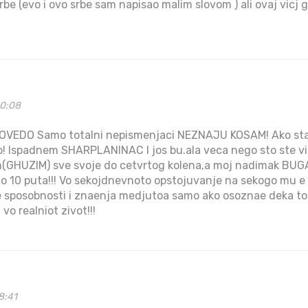
rbe (evo i ovo srbe sam napisao malim slovom ) ali ovaj vicj 
40:08
OVEDO Samo totalni nepismenjaci NEZNAJU KOSAM! Ako sta
no! Ispadnem SHARPLANINAC I jos bu.ala veca nego sto ste vi
GHUZIM) sve svoje do cetvrtog kolena,a moj nadimak BUGA
dno 10 puta!!! Vo sekojdnevnoto opstojuvanje na sekogo mu
te sposobnosti i znaenja medjutoa samo ako osoznae deka t
vo realniot zivot!!!
8:41