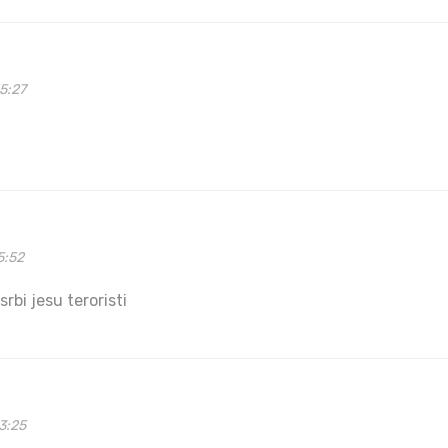
5:27
5:52
srbi jesu teroristi
3:25