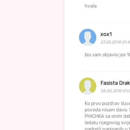
hvala
xox1
27.05.2010 21:4
bio sam objavio jos 10
Fasista Drak
28.05.2010 01:
Ko prvo pozdrav Vuce
povoda nisam davo. S
PHICHKA sa onim debi
ledalu njegovog svij
gadosti napisanih u 