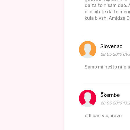
da za to nisam dao
olio bih te da to me
kula bivshi Amidza D
Slovenac
28.05.2010 09:
Samo mi nešto nije ja
Škembe
28.05.2010 13:
odlican vic,bravo