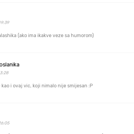
49:39
 talashika (ako ima ikakve veze sa humorom)
oslanika
23:28
kao i ovaj vic, koji nimalo nije smijesan :P
26:05