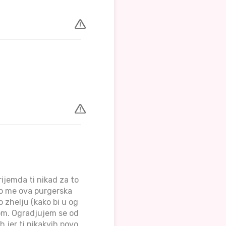
ijemda ti nikad za to
to me ova purgerska
 zhelju (kako bi u og
nom. Ogradjujem se od
 jer ti nikakvih povo