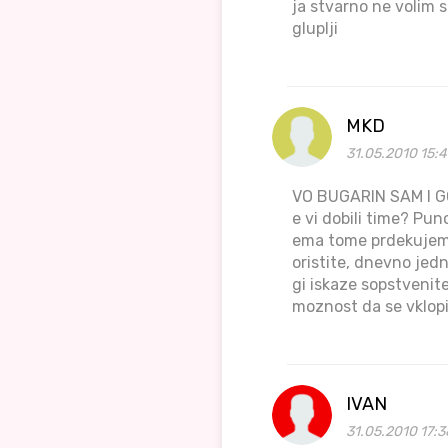
ja stvarno ne volim s
gluplji
MKD
31.05.2010 15:
VO BUGARIN SAM I G
e vi dobili time? Pu
ema tome prdekujem(
oristite, dnevno je
gi iskaze sopstveni
moznost da se vklopi 
IVAN
31.05.2010 17:3