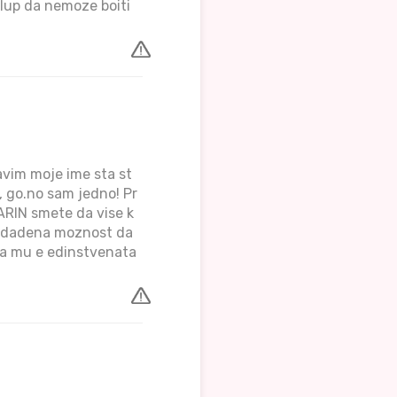
glup da nemoze boiti
vim moje ime sta st
, go.no sam jedno! Pr
RIN smete da vise k
 e dadena moznost da
oa mu e edinstvenata