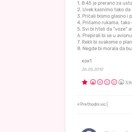
1. 8:45 je prerano za ust
2. Uvek kasnimo tako da b
3. Pričali bismo glasno i p
4. Pričamo rukama, tako 
5. Svi bi hteli da "voze" a
6. Prepirali bi se u avion
7. Rekli bi svakome o pl
8. Negde bi morala da b
xox1
26.05.2010
3,9
Prethodni vic |