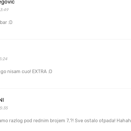
egovic
03:49
bar :D
5:24
ugo nisam cuo! EXTRA :D
NI
5:35
amo razlog pod rednim brojem 7,?! Sve ostalo otpada! Haha