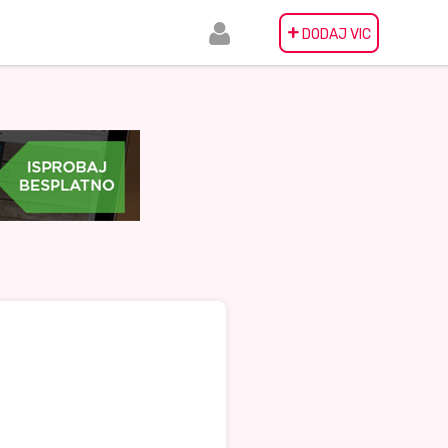
+
DODAJ VIC