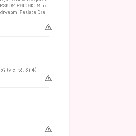
RGERSKOM PHICHKOM m
zdrvaom: Fasista Dra
 (vidi tč. 3 i 4)