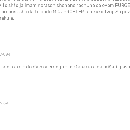
. A to shto ja imam neraschishchene rachune sa ovom PU
ni prepustish i da to bude MOJ PROBLEM a nikako tvoj. Sa po
rakula.
04:34
sno: kako - do đavola crnoga - možete rukama pričati glasno?
21:04