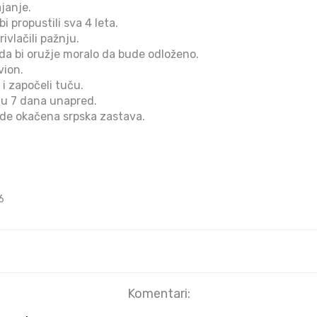
ajanje.
i propustili sva 4 leta.
rivlačili pažnju.
da bi oružje moralo da bude odloženo.
vion.
u i započeli tuču.
anu 7 dana unapred.
ude okačena srpska zastava.
6
Komentari: