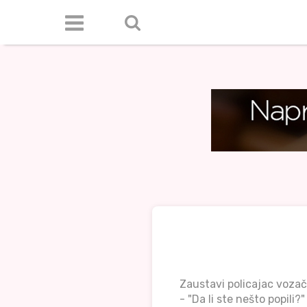
Zaustavi policajac vozač
- "Da li ste nešto popili?"