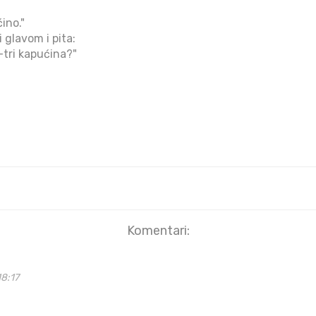
ino."
 glavom i pita:
a-tri kapućina?"
Komentari:
8:17