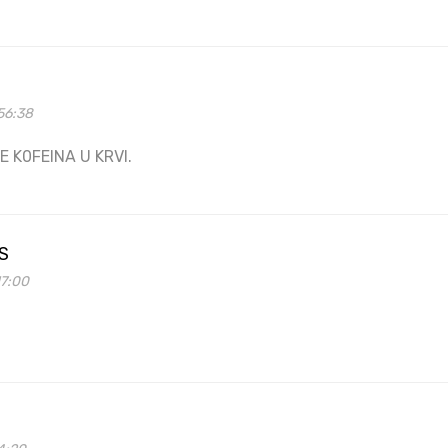
56:38
 K0FEINA U KRVI.
S
17:00