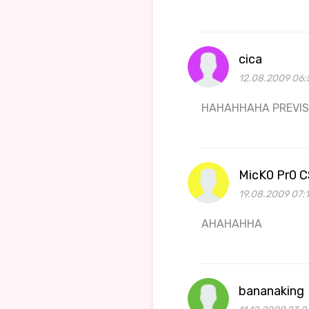
cica
12.08.2009 06:
HAHAHHAHA PREVISE
MicK0 Pr0 C
19.08.2009 07:
AHAHAHHA
bananaking