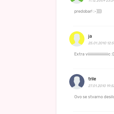
11.12.2009 23:2
predobar! :-))))
ja
25.01.2010 12:5
Extra viiiiiiiiiiiiiiiiiiiic :
trile
27.01.2010 19:5
Ovo se stvarno desil