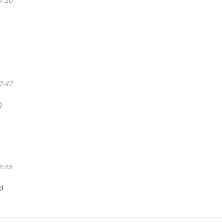
4:20
7:47
D
2:25
o!