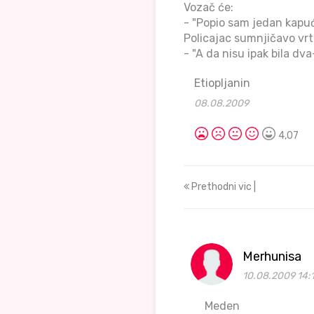
Vozač će:
- "Popio sam jedan kapuć
Policajac sumnjičavo vrti
- "A da nisu ipak bila dv
Etiopljanin
08.08.2009
4,07
Prethodni vic |
Merhunisa
10.08.2009 14:1
Meden