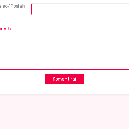
slao/Poslala
Komentiraj