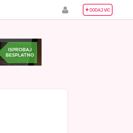
+
DODAJ VIC