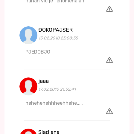
hahah vic je fenomenalan
ĐOKOPAJSER
13.02.2010 23:08:35
PJEDOBJO
jaaa
17.02.2010 21:52:41
hehehehehhheehhehe.....
Sladjana