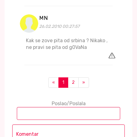
MN
26.02.2010 00:27:57
Kak se zove pita od srbina ? Nikako ,
ne pravi se pita od g0VaNa
«
1
2
»
Poslao/Poslala