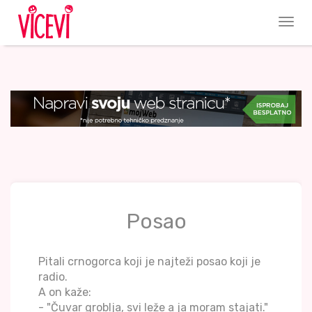
Posao
Pitali crnogorca koji je najteži posao koji je
radio.
A on kaže:
- "Čuvar groblja, svi leže a ja moram stajati."