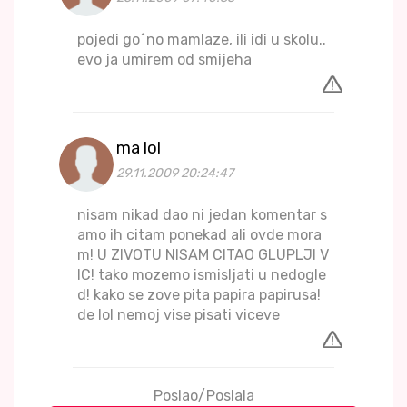
pojedi go^no mamlaze, ili idi u skolu..
evo ja umirem od smijeha
ma lol
29.11.2009 20:24:47
nisam nikad dao ni jedan komentar s
amo ih citam ponekad ali ovde mora
m! U ZIVOTU NISAM CITAO GLUPLJI V
IC! tako mozemo ismisljati u nedogle
d! kako se zove pita papira papirusa!
de lol nemoj vise pisati viceve
Poslao/Poslala