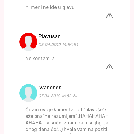
ni meni ne ide u glavu
Plavusan
05.04.2010 14:59:54
Ne kontam :/
iwanchek
07.04.2010 16:52:24
Čitam ovdje komentar od "plavuše"k
aže ona"ne razumijem"..HAHAHAHAH
AHAHA....a srićo ,znam da nisi..jbg..je
dnog dana ćeš :) hvala vam na poziti