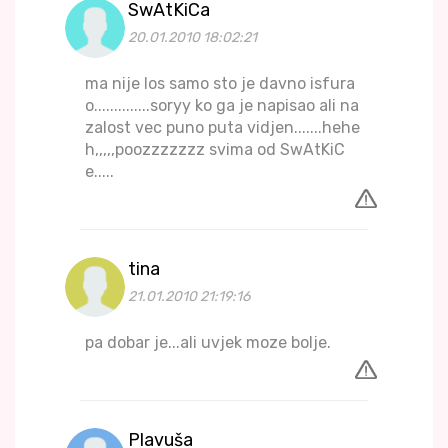
SwAtKiCa
20.01.2010 18:02:21
ma nije los samo sto je davno isfura
o..............soryy ko ga je napisao ali na
zalost vec puno puta vidjen.......hehe
h,,,,,poozzzzzzz svima od SwAtKiC
e.....
tina
21.01.2010 21:19:16
pa dobar je...ali uvjek moze bolje.
Plavuša