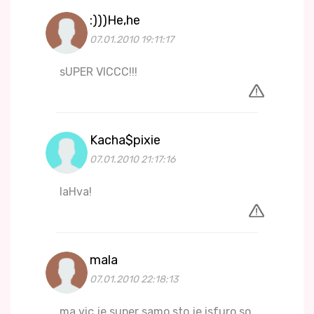
:)))He,he
07.01.2010 19:11:17
sUPER VICCC!!!
Kacha$pixie
07.01.2010 21:17:16
laHva!
mala
07.01.2010 22:18:13
ma vic je super samo sto je isfuro so