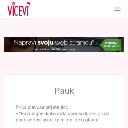
Pauk
Priča plavuša prijateljici:
- "Razumijem kako roda donosi dijete, ali da
pauk odnosi auto, to mi ne ide u glavu."