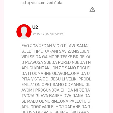
a,taj vic sam već čula
U2
11.10.2010 14:52:21
EVO JOS JEDAN VIC O PLAVUSAMA...
SJEDI TIP U KAFANI SAV ZAMISLJEN
VIDI SE DA GA MORE TESKE BRIGE KA
D PLAVUSA SJEDA PORED NJEGA I N
ARUCI KONJAK...ON JE SAMO POGLE
DA I I ODMAHNE GLAVOM...ONA GA U
PITA \"STA JE ..JESU LI VELIKI PROBL
EMI...\" ON OPET SAMO ODMAHNU GL
AVOM I PROGUNDJA EH..DA MI JE TA
TVOJA GLAVA BAREM DVA DANA DA
SE MALO ODMORIM...ONA PALECI CIG
ARU ODGOVARI E, MOJ JARANE DA TI
JE OVA GLAVA BI SE NA+USIO K+RA