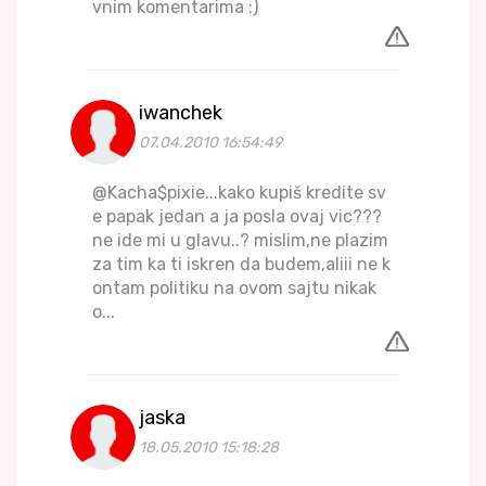
vnim komentarima :)
iwanchek
07.04.2010 16:54:49
@Kacha$pixie...kako kupiš kredite sv
e papak jedan a ja posla ovaj vic???
ne ide mi u glavu..? mislim,ne plazim
za tim ka ti iskren da budem,aliii ne k
ontam politiku na ovom sajtu nikak
o...
jaska
18.05.2010 15:18:28