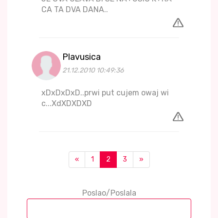
CA TA DVA DANA..
Plavusica
21.12.2010 10:49:36
xDxDxDxD..prwi put cujem owaj wi
c...XdXDXDXD
«
1
2
3
»
Poslao/Poslala