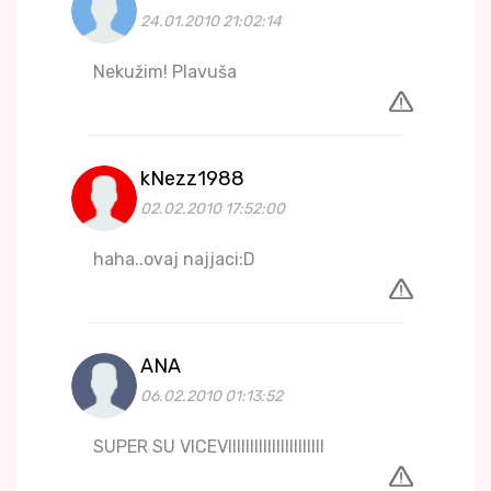
24.01.2010 21:02:14
Nekužim! Plavuša
kNezz1988
02.02.2010 17:52:00
haha..ovaj najjaci:D
ANA
06.02.2010 01:13:52
SUPER SU VICEVIIIIIIIIIIIIIIIIIIIIII