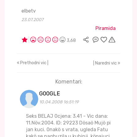
elbetv
23.07.2007
Piramida
3,68
Prethodni vic |
| Naredni vic
Komentari:
G00GLE
10.04.2008 16:51:19
Seks BELAJ 0cjena: 3.41 - Vic dana:
11.Növ.2004. ID: 29223 Dösaö Mujö pi
jan kuci. 0nakö s vrata, ugleda Fatu
kakö se naqhuzila u kuhinji, köpajuci