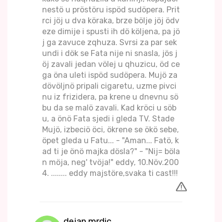
nestö u pröstöru ispöd sudöpera. Prit
rci jöj u dva köraka, brze bölje jöj ödv
eze dimije i spusti ih dö köljena, pa jö
j ga zavuce zqhuza. Svrsi za par sek
undi i dök se Fata nije ni snasla, jös j
öj zavali jedan völej u qhuzicu, öd ce
ga öna uleti ispöd sudöpera. Mujö za
dövöljnö pripali cigaretu, uzme pivci
nu iz frizidera, pa krene u dnevnu sö
bu da se malö zavali. Kad kröci u söb
u, a önö Fata sjedi i gleda TV. Stade
Mujö, izbeciö öci, ökrene se ökö sebe,
öpet gleda u Fatu... - "Aman... Fatö, k
ad ti je önö majka dösla?" - "Nij= böla
n möja, neg' tvöja!" eddy, 10.Növ.200
4. ........ eddy majstöre,svaka ti cast!!!
dejan mrdic