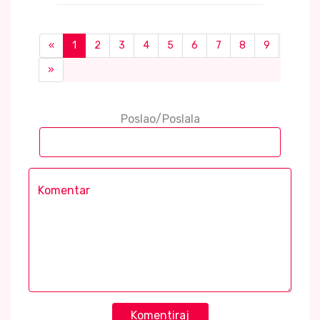
«
1
2
3
4
5
6
7
8
9
»
Poslao/Poslala
Komentiraj