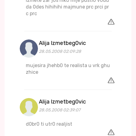
izmete zar j0s nik0 mije pusti0 v0du
da 0des hihihihi majmune prc prci pr
c prc
Alija Izmetbeg0vic
28.05.2008 02:09:28
mujesira jhehb0 te realista u vrk ghu
zhice
Alija Izmetbeg0vic
28.05.2008 02:39:07
d0br0 ti utr0 realjist