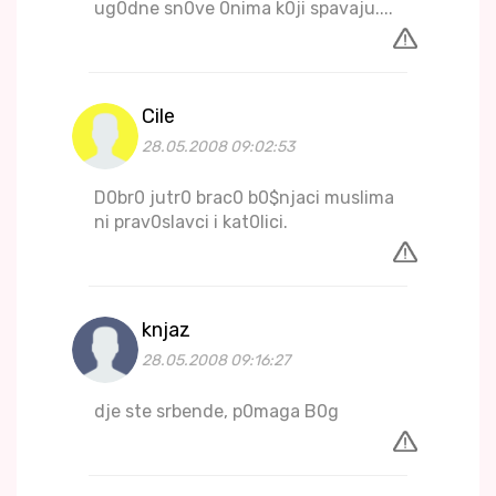
ug0dne sn0ve 0nima k0ji spavaju....
Cile
28.05.2008 09:02:53
D0br0 jutr0 brac0 b0$njaci muslima
ni prav0slavci i kat0lici.
knjaz
28.05.2008 09:16:27
dje ste srbende, p0maga B0g