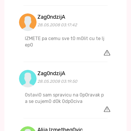
Zag0ndzijA
28.05.2008 03:17:42
IZMETE pa cemu sve t0 m0lit cu te lj
ep0
Zag0ndzijA
28.05.2008 03:19:50
0stavi0 sam spravicu na 0p0ravak p
a se cujem0 d0k 0dp0civa
Alija Izmetbeg0vic