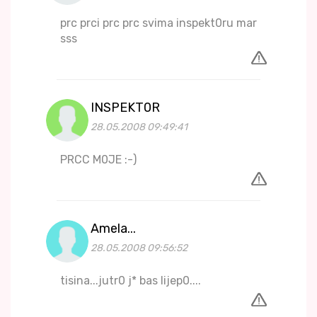
prc prci prc prc svima inspekt0ru mar
sss
INSPEKT0R
28.05.2008 09:49:41
PRCC M0JE :-)
Amela...
28.05.2008 09:56:52
tisina...jutr0 j* bas lijep0....