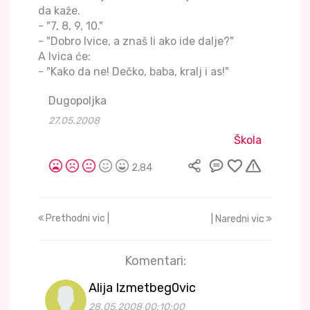
da kaže.
- "7, 8, 9, 10."
- "Dobro Ivice, a znaš li ako ide dalje?"
A Ivica će:
- "Kako da ne! Dečko, baba, kralj i as!"
Dugopoljka
27.05.2008
Škola
2,84
Prethodni vic |
| Naredni vic
Komentari:
Alija Izmetbeg0vic
28.05.2008 00:10:00