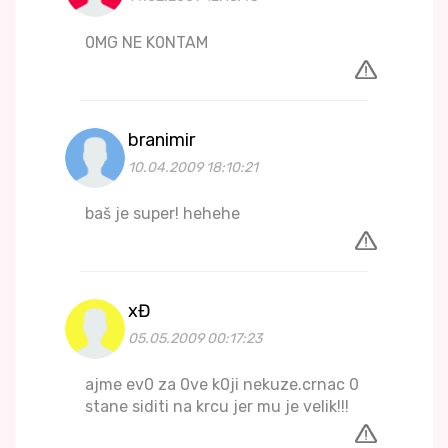
0MG NE K0NTAM
branimir
10.04.2009 18:10:21
baš je super! hehehe
xĐ
05.05.2009 00:17:23
ajme ev0 za 0ve k0ji nekuze.crnac 0
stane siditi na krcu jer mu je velik!!!