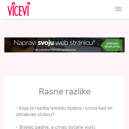
Rasne razlike
- Koja je razlika između bijelca i crnca kad im
izmakneš stolicu?
- Bijelac padne, a crnac ostane visiti.