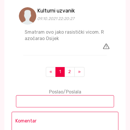
Kulturni uzvanik
09.10.2021 22:20:27
Smatram ovo jako rasistički vicom. R
azočarao Osijek
«
1
2
»
Poslao/Poslala