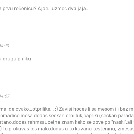
a prvu rečenicu? Ajde...uzmeš dva jaja..
14:13
u drugu priliku
14:57
a ide ovako...otprilike... :) Zavisi hoces li sa mesom ili bez 
 komadice mesa,dodas seckan crni luk,papriku,seckan paradajz
nstano,dodas rahmsauce(ne znam kako se zove po "naski",al
) ).To prokuvas jos malo,dodas u to kuvanu testeninu,izmesas.