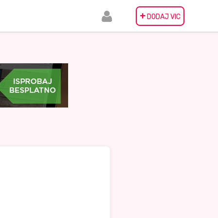
+
DODAJ VIC