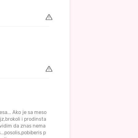
mesa... Ako je sa meso
,brokoli i prodinsta
i vidim da znas nema
..posolis,pobiberis p