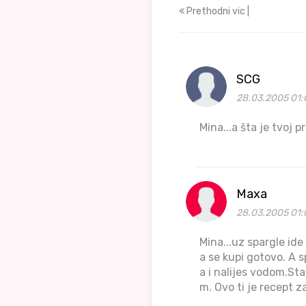
Prethodni vic |
SCG
28.03.2005 01:
Mina...a šta je tvoj 
Maxa
28.03.2005 01:
Mina...uz spargle id
a se kupi gotovo. A 
a i nalijes vodom.Sta
m. Ovo ti je recept za