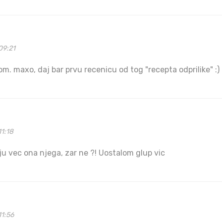
09:21
m. maxo, daj bar prvu recenicu od tog "recepta odprilike" :)
1:18
ju vec ona njega, zar ne ?! Uostalom glup vic
11:56