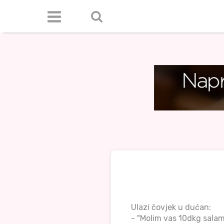
Ulazi čovjek u dućan:
- "Molim vas 10dkg salam