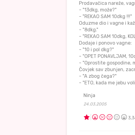
Prodavačica nareže, vagn
- "13dkg, može?"
- "REKAO SAM 10dkg !!!"
Oduzme dio i vagne i kaž
- "8dkg."
- "REKAO SAM 10dkg, K
Dodaje i ponovo vagne:
- "10 i pol dkg?"
- "OPET PONAVLJAM, 10d
- "Oprostite gospodine, m
Čovjek sav zbunjen, zacrv
- "A zbog čega?"
- "ETO, kada me jebu voli
Ninja
24.03.2005
3,3