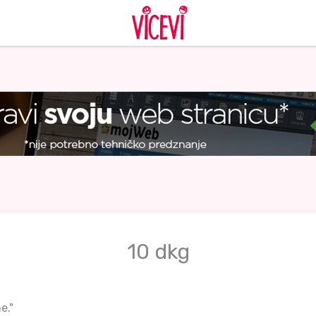
10 dkg
e."