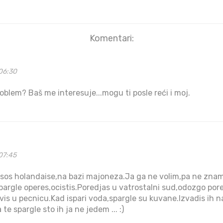
Komentari:
06:30
problem? Baš me interesuje...mogu ti posle reći i moj.
07:45
e sos holandaise,na bazi majoneza.Ja ga ne volim,pa ne znam
spargle operes,ocistis.Poredjas u vatrostalni sud,odozgo po
vis u pecnicu.Kad ispari voda,spargle su kuvane.Izvadis ih na 
 te spargle sto ih ja ne jedem ... :)