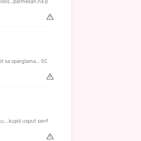
volis...parmesan,na p
ept sa sparglama... SC
u....kupiš usput senf