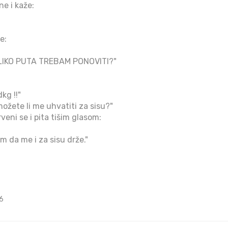
e i kaže:
e:
OLIKO PUTA TREBAM PONOVITI?"
kg !!"
ožete li me uhvatiti za sisu?"
eni se i pita tišim glasom:
m da me i za sisu drže."
6