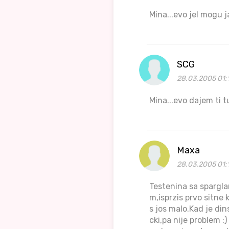
Mina...evo jel mogu j
SCG
28.03.2005 01:
Mina...evo dajem ti t
Maxa
28.03.2005 01:
Testenina sa sparglam
m,isprzis prvo sitne
s jos malo.Kad je di
cki,pa nije problem :