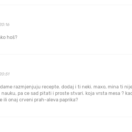
20:16
ako hoš?
20:51
 dame razmjenjuju recepte. dodaj i ti neki. maxo, mina ti nij
 i nauku, pa ce sad pitati i proste stvari. koja vrsta mesa ? ka
e ili onaj crveni prah-aleva paprika?