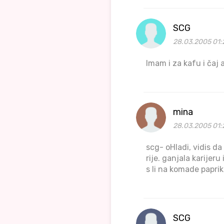
SCG
28.03.2005 01:
Imam i za kafu i čaj 
mina
28.03.2005 01:
scg- oHladi, vidis da
rije. ganjala karijeru
s li na komade paprik
SCG