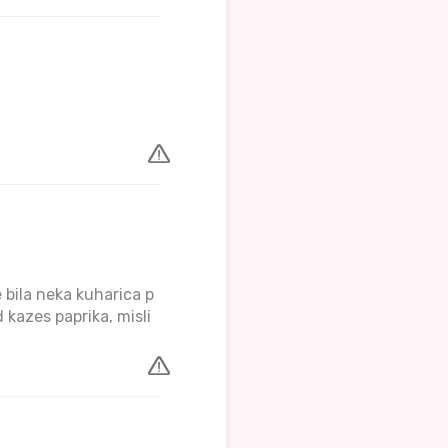
e bila neka kuharica p
d kazes paprika, misli