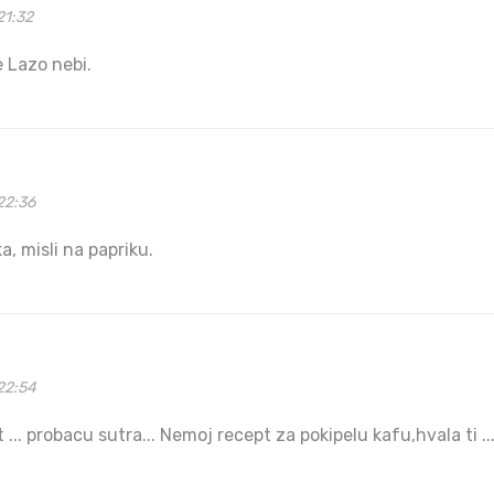
21:32
te Lazo nebi.
22:36
, misli na papriku.
22:54
pt ... probacu sutra... Nemoj recept za pokipelu kafu,hvala ti ...