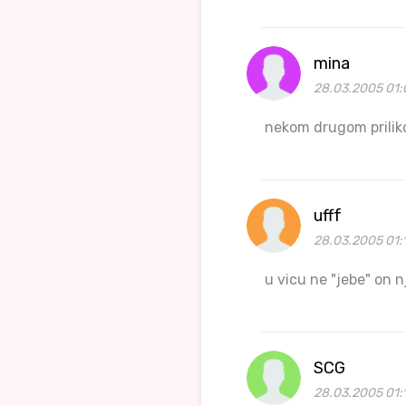
mina
28.03.2005 01:
nekom drugom priliko
ufff
28.03.2005 01:1
u vicu ne "jebe" on n
SCG
28.03.2005 01: