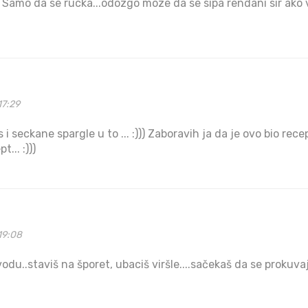
 Samo da se rucka...odozgo moze da se sipa rendani sir ako 
17:29
s i seckane spargle u to ... :))) Zaboravih ja da je ovo bio rec
t... :)))
19:08
du..staviš na šporet, ubaciš viršle....sačekaš da se prokuvaj