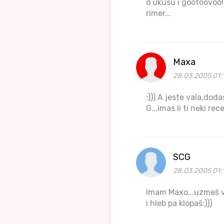
o ukusu i gootoovoo!
rimer...
Maxa
28.03.2005 01:
:))) A jeste vala,doda
G...imas li ti neki recep
SCG
28.03.2005 01:
Imam Maxo...uzmeš vo
i hleb pa klopaš:)))