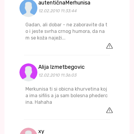
autentičnaMerhunisa
12.02.2010 11:33:44
Gadan, ali dobar - ne zaboravite da t
o i jeste svrha crnog humora, da na
m se koža naježi...
Alija Izmetbegovic
12.02.2010 11:36:03
Merkunisa ti si obicna khurvetina koj
a ima sifilis a ja sam bolesna phederc
ina. Hahaha
xy