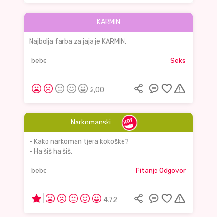
KARMIN
Najbolja farba za jaja je KARMIN.
bebe
Seks
2,00
Narkomanski
- Kako narkoman tjera kokoške?
- Ha šiš ha šiš.
bebe
Pitanje Odgovor
4,72