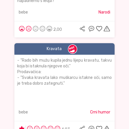
napadnemo s ledja?"
bebe
Narodi
2,00
Kravata
- "Rado bih mužu kupila jednu lijepu kravatu, takvu
koja bi istaknula njegove oči."
Prodavačica:
- "Svaka kravata lako muškarcu istakne oči, samo
je treba dobro zategnuti."
bebe
Crni humor