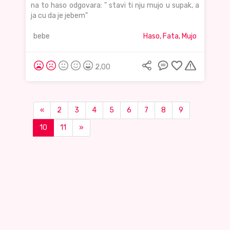
na to haso odgovara: " stavi ti nju mujo u supak, a
ja cu da je jebem"
bebe
Haso, Fata, Mujo
2,00
«
2
3
4
5
6
7
8
9
10
11
»