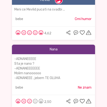
Meni ce Mevlid pucati na svadbi ...
bebe
Crni humor
4,62
Nana
-ADNANEEEEE
Sta je nano ?
-ADNANEEEEEEE
Molim nanoooooo
-ADNANEEE , jebem TE GLUHA
bebe
Ne znam
2,50