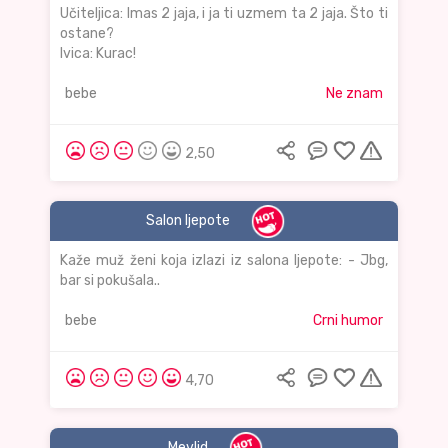
Učiteljica: Imas 2 jaja, i ja ti uzmem ta 2 jaja. Što ti
ostane?
Ivica: Kurac!
bebe
Ne znam
2,50
Salon ljepote
Kaže muž ženi koja izlazi iz salona ljepote: - Jbg,
bar si pokušala..
bebe
Crni humor
4,70
Mevlid