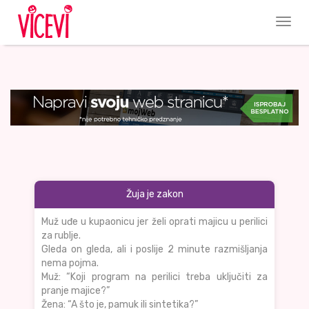
Žuja je zakon
Muž uđe u kupaonicu jer želi oprati majicu u perilici
za rublje.
Gleda on gleda, ali i poslije 2 minute razmišljanja
nema pojma.
Muž: “Koji program na perilici treba uključiti za
pranje majice?”
Žena: “A što je, pamuk ili sintetika?”