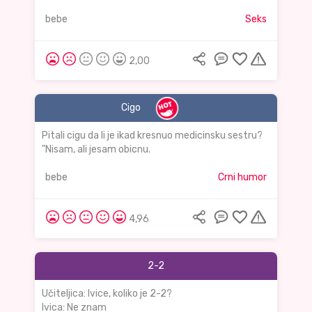
bebe
Seks
2,00
Cigo
Pitali cigu da li je ikad kresnuo medicinsku sestru?
"Nisam, ali jesam obicnu.
bebe
Crni humor
4,96
2-2
Učiteljica: Ivice, koliko je 2-2?
Ivica: Ne znam