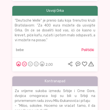
Usvoji Grka
"Deutsche Welle" je prenio šalu koja trenutno kruži
Bratislavom: "Za 400 eura možete da usvojite
Grka. On će se doseliti kod vas, ići će kasno u
krevet, piće kafu, ručati i potom malo odspavati, a
vi možete na posao."
bebe
Politički
2,00
Kontranapad
Za vrijeme sukoba između Srbije i Crne Gore,
dvojica crnogoraca koji su bili u Srbiji na
privremenom radu zovu Milu Đukanovića i pitaju:
- "Miloo, sokolee. Hocemo se vraćat tamo, il da