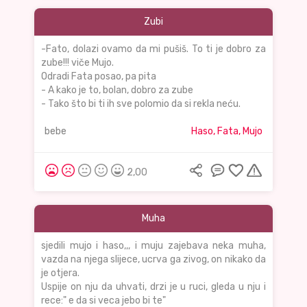
Zubi
-Fato, dolazi ovamo da mi pušiš. To ti je dobro za
zube!!! viče Mujo.
Odradi Fata posao, pa pita
- A kako je to, bolan, dobro za zube
- Tako što bi ti ih sve polomio da si rekla neću.
bebe
Haso, Fata, Mujo
2,00
Muha
sjedili mujo i haso,,, i muju zajebava neka muha,
vazda na njega slijece, ucrva ga zivog, on nikako da
je otjera.
Uspije on nju da uhvati, drzi je u ruci, gleda u nju i
rece:" e da si veca jebo bi te"