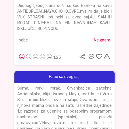
Jednog lijepog dana došli su kod BEBE-a na kavu
ANTIDUPLJAK,MAYA,OHOHO,CVRC,mislim da je bio i
VUK STRASNI,i još neki sa ovog saj.ALI SAM IH
MORAO ODJEBATI NA FIN NAČIN-IMAM KAVU-
ISKLJUČILI SU MI VODU.
bebe
Ne znam
1,25
Face sa ovog saj.
Šuma, mrkli mrak, Crvenkapica zatekne
Antidupljaka, Aliju Usranog, Mayu, možda je i Vuka
Strasni bio blizu, i sve ih siluje, živa istina, to je
njihova mama pričala na satu razredne zajednice
1.x razreda za učenike sa posebnim programom
naobrazbe (specijalci), pitavši
nastavnicu:\"Nevjerovatno, koji idioti, tko ih je
napravio, pa kako oni nisu našu dragu Crvenkapicu