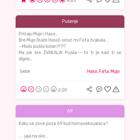
4,83
Pušenje
Pričaju Mujo i Haso...
Bre Mujo (kaže Haso)-sinoć mi Fata žvakala...
- Mislis pušila bolan?!?!?
Ma jok bre ŽVAKALA! Pušila---to ti je kad ti se
digne...
bebe
Haso, Fata, Mujo
2,00
69
Kako se zove poza 69 kod homoseksualaca?
. . . jaja na oko…