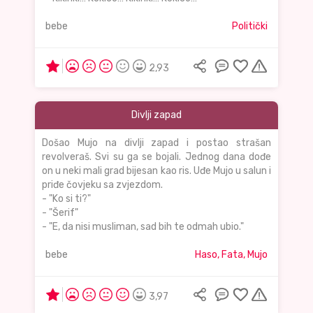
bebe
Politički
2,93
Divlji zapad
Došao Mujo na divlji zapad i postao strašan
revolveraš. Svi su ga se bojali. Jednog dana dođe
on u neki mali grad bijesan kao ris. Uđe Mujo u salun i
priđe čovjeku sa zvjezdom.
- "Ko si ti?"
- "Šerif"
- "E, da nisi musliman, sad bih te odmah ubio."
bebe
Haso, Fata, Mujo
3,97