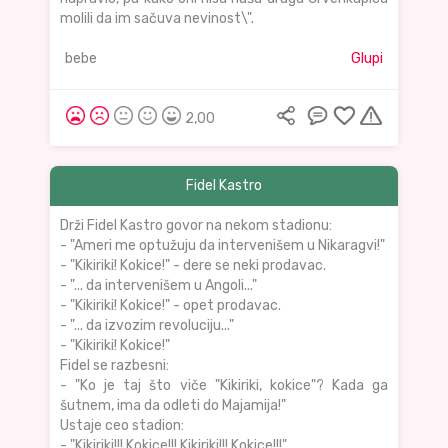
molili da im sačuva nevinost\".
bebe
Glupi
2,00
Fidel Kastro
Drži Fidel Kastro govor na nekom stadionu:
- "Ameri me optužuju da intervenišem u Nikaragvi!"
- "Kikiriki! Kokice!" - dere se neki prodavac.
- "... da intervenišem u Angoli..."
- "Kikiriki! Kokice!" - opet prodavac.
- "... da izvozim revoluciju..."
- "Kikiriki! Kokice!"
Fidel se razbesni:
- "Ko je taj što viče "Kikiriki, kokice"? Kada ga
šutnem, ima da odleti do Majamija!"
Ustaje ceo stadion:
- "Kikiriki!!! Kokice!!! Kikiriki!!! Kokice!!!"