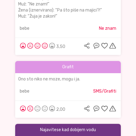
Muž: “Ne znam!”
Žena (iznervirano): “Pa što piše na majici?!”
Muž: “Žuja je zakon!”
bebe
Ne znam
3,50
Grafit
Ono sto niko ne moze, mogu i ja.
bebe
SMS/Grafiti
2,00
Najavitese kad dobijem vodu