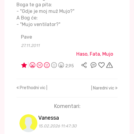
Boga te ga pita:
- "Gdje je moj muž Mujo?"
A Bog će:
- "Mujo ventilator?"
Pave
27.11.2011
Haso, Fata, Mujo
2,95
Prethodni vic |
| Naredni vic
Komentari:
Vanessa
15.02.2026 11:47:30