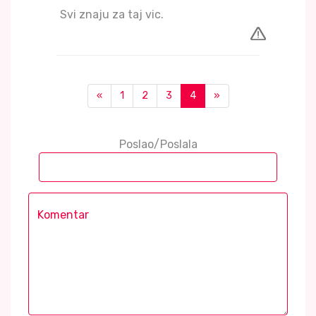
Svi znaju za taj vic.
«
1
2
3
4
»
Poslao/Poslala