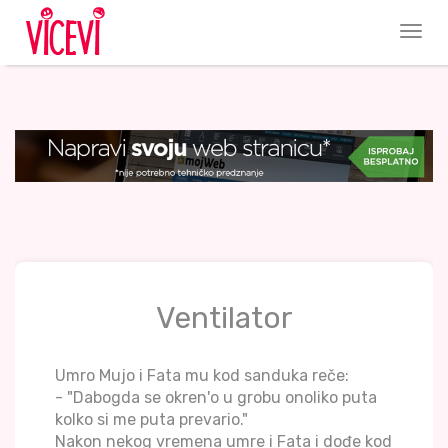
Ventilator
Umro Mujo i Fata mu kod sanduka reče:
- "Dabogda se okren'o u grobu onoliko puta
kolko si me puta prevario."
Nakon nekog vremena umre i Fata i dođe kod