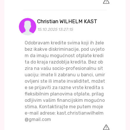
Christian WILHELM KAST
15.10.2025 13:27:15
Odobravam kredite svima koji ih žele
bez ikakve diskriminacije, pod uvjeto
m da imaju mogućnost otplate kredi
ta do kraja razdoblja kredita. Bez ob
zira na vašu socio-profesionalnu sit
uaciju: imate li zabranu u banci, umir
ovljeni ste ili imate invaliditet, možet
e se prijaviti za razne vrste kredita s
fleksibilnim planovima otplate, prilag
odljivim vašim financijskim mogućno
stima. Kontaktirajte me putem moje
e-mail adrese: kast.christianwilhelm
@gmail.com