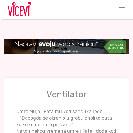
Ventilator
Umro Mujo i Fata mu kod sanduka reče:
- "Dabogda se okren'o u grobu onoliko puta
kolko si me puta prevario."
Nakon nekog vremena umre i Fata i dođe kod