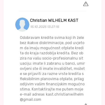
Christian WILHELM KAST
15.10.2025 13:27:15
Odobravam kredite svima koji ih žele
bez ikakve diskriminacije, pod uvjeto
m da imaju mogućnost otplate kredi
ta do kraja razdoblja kredita. Bez ob
zira na vašu socio-profesionalnu sit
uaciju: imate li zabranu u banci, umir
ovljeni ste ili imate invaliditet, možet
e se prijaviti za razne vrste kredita s
fleksibilnim planovima otplate, prilag
odljivim vašim financijskim mogućno
stima. Kontaktirajte me putem moje
e-mail adrese: kast.christianwilhelm
@gmail.com