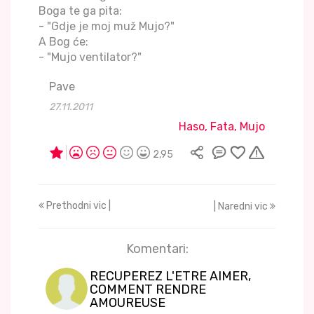
Boga te ga pita:
- "Gdje je moj muž Mujo?"
A Bog će:
- "Mujo ventilator?"
Pave
27.11.2011
Haso, Fata, Mujo
2,95
Prethodni vic |
| Naredni vic
Komentari:
RECUPEREZ L'ETRE AIMER,
COMMENT RENDRE
AMOUREUSE