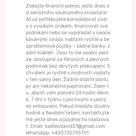
Získejte finanční pomoc ještě dnes o
d seriózního soukromého investora!
Ať už potřebujete konsolidovat úvěr
y s vysokým úrokem, financovat své
podnikání nebo se vypořádat s neoče
kávanými výdaji, nabízím rychlé a be
zproblémové půjčky – žádné banky, ž
ádní makléři. Jsou to mé osobní pení
ze, dostupné za férových a pevných
podmínek bez skrytých překvapení. S
chválení je rychlé s možností výplaty
v ten samý den. Žádné složité postu
py ani nekonečné papírování. Jsem t
u, abych vám pomohl 24 hodin denn
ě, 7 dní v týdnu s poctivými a jasný
mi smlouvami. Pokud hledáte důvěry
hodné a flexibilní řešení, kontaktujte
mě ještě dnes a pojďme ho realizova
t. Email: kadlecdavid21@gmail.com
WhatsApp: +420732795791