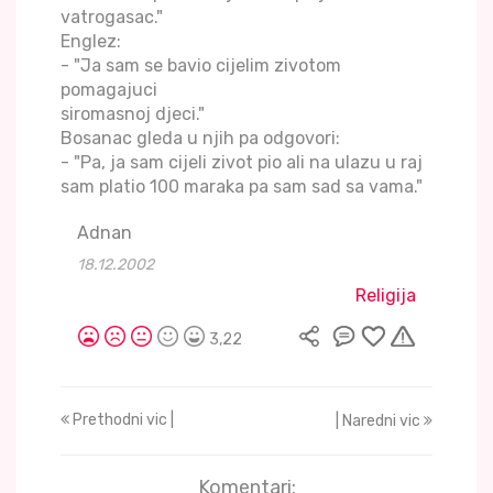
vatrogasac."
Englez:
- "Ja sam se bavio cijelim zivotom
pomagajuci
siromasnoj djeci."
Bosanac gleda u njih pa odgovori:
- "Pa, ja sam cijeli zivot pio ali na ulazu u raj
sam platio 100 maraka pa sam sad sa vama."
Adnan
18.12.2002
Religija
3,22
Prethodni vic |
| Naredni vic
Komentari: