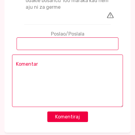
odakle bosancu 100 maraka kad nem
aju ni za germe
Poslao/Poslala
Komentiraj