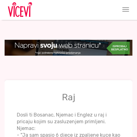
Raj
Dosli ti Bosanac, Njemac i Englez u raj i
pricaju kojim su zasluzenjem primljeni.
Njemac:
- "Ja sam spasio 6 djece iz zpaljene kuce kao