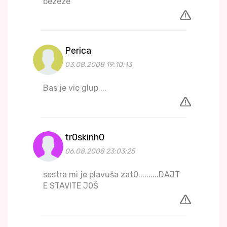
bezeze
Perica
03.08.2008 19:10:13
Bas je vic glup....
tr0skinh0
06.08.2008 23:03:25
sestra mi je plavuša zat0..........DAJT
E STAVITE J0Š