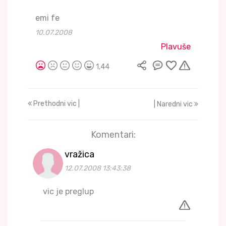
emi fe
10.07.2008
Plavuše
1,44
Prethodni vic |
| Naredni vic
Komentari:
vražica
12.07.2008 13:43:38
vic je preglup