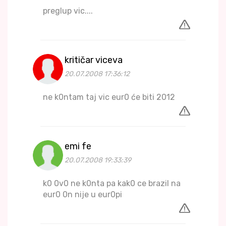
preglup vic....
kritičar viceva
20.07.2008 17:36:12
ne k0ntam taj vic eur0 će biti 2012
emi fe
20.07.2008 19:33:39
k0 0v0 ne k0nta pa kak0 ce brazil na
eur0 0n nije u eur0pi