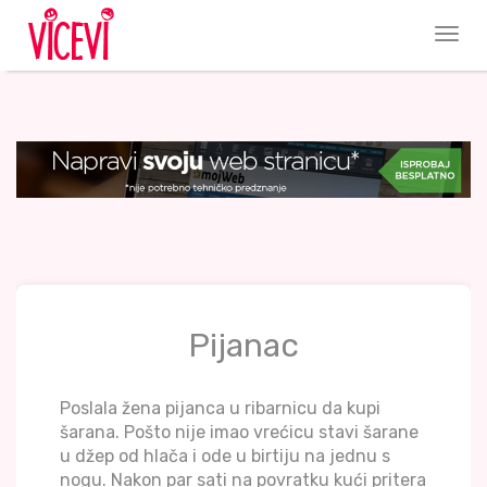
Pijanac
Poslala žena pijanca u ribarnicu da kupi
šarana. Pošto nije imao vrećicu stavi šarane
u džep od hlača i ode u birtiju na jednu s
nogu. Nakon par sati na povratku kući pritera