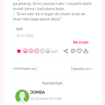
ga pišanje. Krivo zavuče ruku i umjesto alata
izvadi šarna i začuđeno kaže:
- "Znao sam da si ljigav ali nisam znao da
imaš tako ljepe plave okice."
bob
31.01.2005
Ne znam
2,67
Prethodni vic |
| Naredni vic
Komentari:
JOMBA
02.02.2005 00:17:56