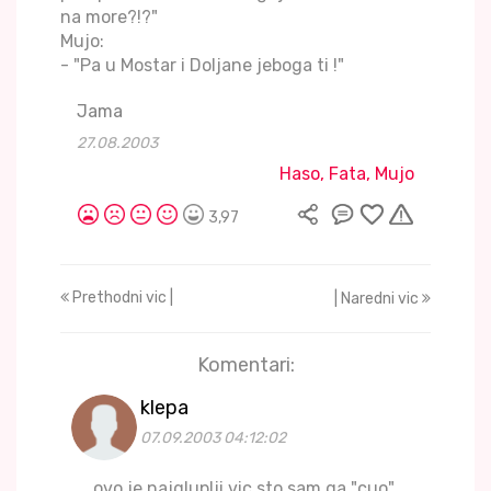
na more?!?"
Mujo:
- "Pa u Mostar i Doljane jeboga ti !"
Jama
27.08.2003
Haso, Fata, Mujo
3,97
Prethodni vic |
| Naredni vic
Komentari:
klepa
07.09.2003 04:12:02
ovo je najgluplji vic sto sam ga "cuo"