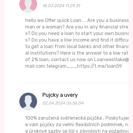
18.03.2024 11:29:31
hello we Offer quick Loan.... Are you a business
man or a woman? Are you in any financial stres
s? Do you need a loan to start your own busines
s? Do you have a low income and find it difficult
to get a loan from local banks and other financi
al institutions? Here is the answer to a low rate
of 2% loan, contact us now on Loanwestlake@g
mail.com telegram___https://t.me/loan59
Pujcky a uvery
02.04.2024 06:56:04
100% zaručená svěřenecká půjčka , Poskytujem
e vám půjčky za velmi flexibilních podmínek, naš
e úrokové sazby se liší v závislosti na požadovan