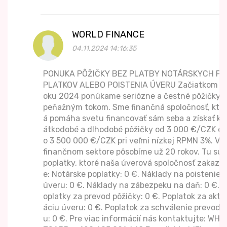
WORLD FINANCE
04.11.2024 14:16:35
PONUKA PÔŽIČKY BEZ PLATBY NOTÁRSKYCH PO
PLATKOV ALEBO POISTENIA ÚVERU Začiatkom r
oku 2024 ponúkame seriózne a čestné pôžičky s
peňažným tokom. Sme finančná spoločnosť, ktor
á pomáha svetu financovať sám seba a získať kr
átkodobé a dlhodobé pôžičky od 3 000 €/CZK d
o 3 500 000 €/CZK pri veľmi nízkej RPMN 3%. Vo
finančnom sektore pôsobíme už 20 rokov. Tu sú
poplatky, ktoré naša úverová spoločnosť zakazuj
e: Notárske poplatky: 0 €. Náklady na poistenie
úveru: 0 €. Náklady na zábezpeku na daň: 0 €. P
oplatky za prevod pôžičky: 0 €. Poplatok za aktiv
áciu úveru: 0 €. Poplatok za schválenie prevod
u: 0 €. Pre viac informácií nás kontaktujte: WHA