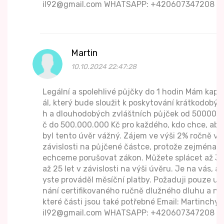
il92@gmail.com WHATSAPP: +420607347208
Martin
10.10.2024 22:47:28
Legální a spolehlivé půjčky do 1 hodin Mám kapit
ál, který bude sloužit k poskytování krátkodobýc
h a dlouhodobých zvláštních půjček od 50000 K
č do 500.000.000 Kč pro každého, kdo chce, aby
byl tento úvěr vážný. Zájem ve výši 2% ročně v
závislosti na půjčené částce, protože zejména n
echceme porušovat zákon. Můžete splácet až 3
až 25 let v závislosti na výši úvěru. Je na vás, ab
yste prováděl měsíční platby. Požaduji pouze uz
nání certifikovaného ručně dlužného dluhu a ně
které části jsou také potřebné Email: Martinchyt
il92@gmail.com WHATSAPP: +420607347208