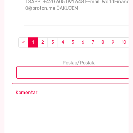
TSAPP: +420 605 091 648 E-mail: WorldFinance
0@proton.me ĎAKUJEM
«
1
2
3
4
5
6
7
8
9
10
Poslao/Poslala