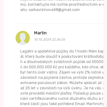
mů, kontaktujte mě rychle prostřednictvím e-m
ailu: sarkavizinova48@gmail.com
Martin
10.10.2024 22:36:26
Legální a spolehlivé půjčky do 1 hodin Mám kapit
ál, který bude sloužit k poskytování krátkodobýc
h a dlouhodobých zvláštních půjček od 50000 K
č do 500.000.000 Kč pro každého, kdo chce, aby
byl tento úvěr vážný. Zájem ve výši 2% ročně v
závislosti na půjčené částce, protože zejména n
echceme porušovat zákon. Můžete splácet až 3
až 25 let v závislosti na výši úvěru. Je na vás, ab
yste prováděl měsíční platby. Požaduji pouze uz
nání certifikovaného ručně dlužného dluhu a ně
které části jsou také potřebné Email: Martinchyt