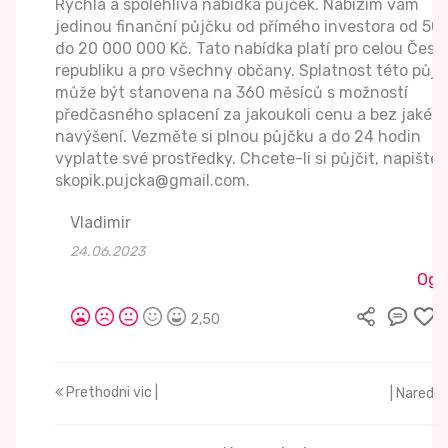
Rychlá a spolehlivá nabídka půjček. Nabízím vám
jedinou finanční půjčku od přímého investora od 50
do 20 000 000 Kč. Tato nabídka platí pro celou Česk
republiku a pro všechny občany. Splatnost této půjč
může být stanovena na 360 měsíců s možností
předčasného splacení za jakoukoli cenu a bez jakého
navýšení. Vezměte si plnou půjčku a do 24 hodin
vyplatte své prostředky. Chcete-li si půjčit, napište 
skopik.pujcka@gmail.com.
Vladimir
24.06.2023
Ogla
2,50
Prethodni vic |
| Naredni