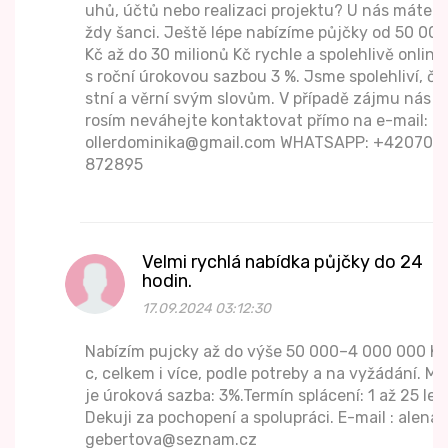
uhů, účtů nebo realizaci projektu? U nás máte v
ždy šanci. Ještě lépe nabízíme půjčky od 50 000
Kč až do 30 milionů Kč rychle a spolehlivě online
s roční úrokovou sazbou 3 %. Jsme spolehliví, če
stní a věrní svým slovům. V případě zájmu nás p
rosím neváhejte kontaktovat přímo na e-mail: R
ollerdominika@gmail.com WHATSAPP: +420702
872895
Velmi rychlá nabídka půjčky do 24
hodin.
17.09.2024 03:12:30
Nabízím pujcky až do výše 50 000–4 000 000 K
c, celkem i více, podle potreby a na vyžádání. Mo
je úroková sazba: 3%.Termín splácení: 1 až 25 let.
Dekuji za pochopení a spolupráci. E-mail : alena.
gebertova@seznam.cz