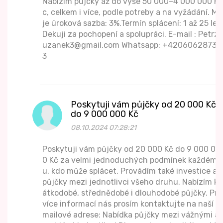
Nabízím pujcky až do výše 50 000–4 000 000 K
c, celkem i více, podle potreby a na vyžádání. Mo
je úroková sazba: 3%.Termín splácení: 1 až 25 let.
Dekuji za pochopení a spolupráci. E-mail : Petrz
uzanek3@gmail.com Whatsapp: +42060628730
3
Poskytuji vám půjčky od 20 000 Kč
do 9 000 000 Kč
08.10.2024 07:28:21
Poskytuji vám půjčky od 20 000 Kč do 9 000 00
0 Kč za velmi jednoduchých podmínek každém
u, kdo může splácet. Provádím také investice a
půjčky mezi jednotlivci všeho druhu. Nabízím kr
átkodobé, střednědobé i dlouhodobé půjčky. Pro
více informací nás prosím kontaktujte na naší e
mailové adrese: Nabídka půjčky mezi vážnými a