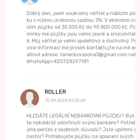
Dobrý den, jsem soukromý věřitel a nabízím půjč
ku s nízkou úrokovou sazbou 3%. V ekonomii nab
ízím půjčky od 35 000 Kč do 90 800 000 Kč. Pod
mínky mé půjčky jsou velmi jasné a srozumiteln
é. Můj věřitel je velmi spolehlivý a dochvilný. Pro
více informací mě prosím kontaktujte na mé em
ailové adrese: taneckovasona3@gmail.com nebo
WhatsApp+420728297181
ROLLER
15.09.2024 01:32:49
HLEDÁTE LEGÁLNÍ NEBANKOVNÍ PŮJČKU? Byli js
te několikrát odmítnuti svými bankami? Potřebu
jete peníze z osobních důvodů? Jste upřímní a
čestní? Potřebujete půjčku na splacení svých dl