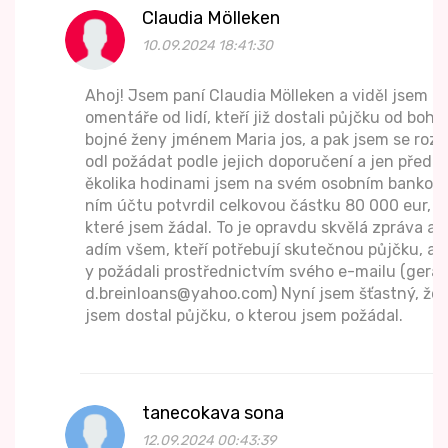
Claudia Mölleken
10.09.2024 18:41:30
Ahoj! Jsem paní Claudia Mölleken a viděl jsem k
omentáře od lidí, kteří již dostali půjčku od boha
bojné ženy jménem Maria jos, a pak jsem se rozh
odl požádat podle jejich doporučení a jen před n
ěkolika hodinami jsem na svém osobním bankov
ním účtu potvrdil celkovou částku 80 000 eur, o
které jsem žádal. To je opravdu skvělá zpráva a r
adím všem, kteří potřebují skutečnou půjčku, ab
y požádali prostřednictvím svého e-mailu (gerar
d.breinloans@yahoo.com) Nyní jsem šťastný, že
jsem dostal půjčku, o kterou jsem požádal.
tanecokava sona
12.09.2024 00:43:39