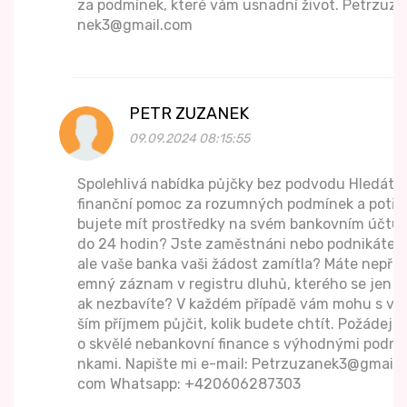
za podmínek, které vám usnadní život. Petrzuza
nek3@gmail.com
PETR ZUZANEK
09.09.2024 08:15:55
Spolehlivá nabídka půjčky bez podvodu Hledáte
finanční pomoc za rozumných podmínek a potře
bujete mít prostředky na svém bankovním účtu
do 24 hodin? Jste zaměstnáni nebo podnikáte,
ale vaše banka vaši žádost zamítla? Máte nepříj
emný záznam v registru dluhů, kterého se jen t
ak nezbavíte? V každém případě vám mohu s va
ším příjmem půjčit, kolik budete chtít. Požádejte
o skvělé nebankovní finance s výhodnými podmí
nkami. Napište mi e-mail: Petrzuzanek3@gmail.
com Whatsapp: +420606287303