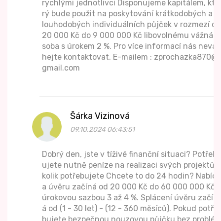
rychlými jednotlivci Disponujeme kapitálem, kte
rý bude použit na poskytování krátkodobých a d
louhodobých individuálních půjček v rozmezí od
20 000 Kč do 9 000 000 Kč libovolnému vážná o
soba s úrokem 2 %. Pro více informací nás nevá
hejte kontaktovat. E-mailem : zprochazka870@
gmail.com
Šárka Vizinová
09.10.2024 06:43:51
Dobrý den, jste v tíživé finanční situaci? Potřeb
ujete nutně peníze na realizaci svých projektů?
kolik potřebujete Chcete to do 24 hodin? Nabídk
a úvěru začíná od 20 000 Kč do 60 000 000 Kč s
úrokovou sazbou 3 až 4 %. Splácení úvěru začín
á od (1 - 30 let) - (12 - 360 měsíců). Pokud potře
bujete bezpečnou nouzovou půjčku bez problé