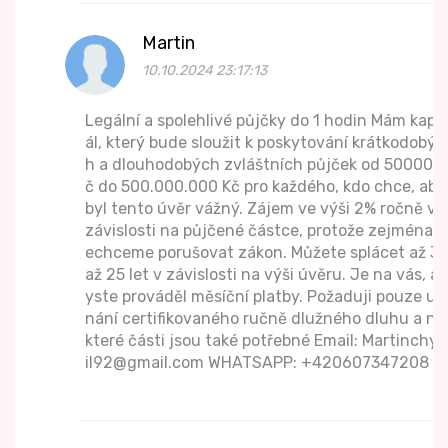
Martin
10.10.2024 23:17:13
Legální a spolehlivé půjčky do 1 hodin Mám kapit
ál, který bude sloužit k poskytování krátkodobýc
h a dlouhodobých zvláštních půjček od 50000 K
č do 500.000.000 Kč pro každého, kdo chce, aby
byl tento úvěr vážný. Zájem ve výši 2% ročně v
závislosti na půjčené částce, protože zejména n
echceme porušovat zákon. Můžete splácet až 3
až 25 let v závislosti na výši úvěru. Je na vás, ab
yste prováděl měsíční platby. Požaduji pouze uz
nání certifikovaného ručně dlužného dluhu a ně
které části jsou také potřebné Email: Martinchyt
il92@gmail.com WHATSAPP: +420607347208