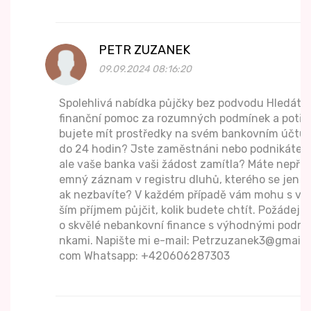
PETR ZUZANEK
09.09.2024 08:16:20
Spolehlivá nabídka půjčky bez podvodu Hledáte
finanční pomoc za rozumných podmínek a potře
bujete mít prostředky na svém bankovním účtu
do 24 hodin? Jste zaměstnáni nebo podnikáte,
ale vaše banka vaši žádost zamítla? Máte nepříj
emný záznam v registru dluhů, kterého se jen t
ak nezbavíte? V každém případě vám mohu s va
ším příjmem půjčit, kolik budete chtít. Požádejte
o skvělé nebankovní finance s výhodnými podmí
nkami. Napište mi e-mail: Petrzuzanek3@gmail.
com Whatsapp: +420606287303