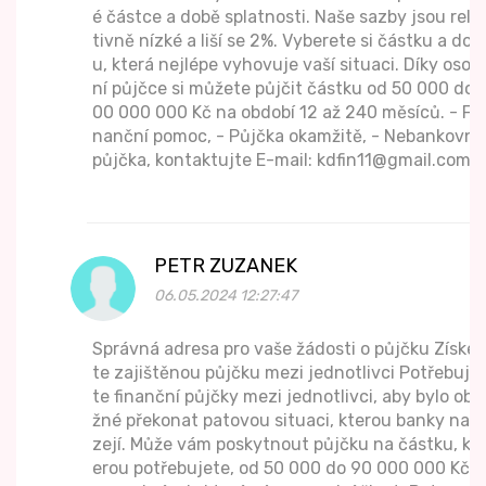
é částce a době splatnosti. Naše sazby jsou rela
tivně nízké a liší se 2%. Vyberete si částku a dob
u, která nejlépe vyhovuje vaší situaci. Díky osob
ní půjčce si můžete půjčit částku od 50 000 do 1
00 000 000 Kč na období 12 až 240 měsíců. - Fi
nanční pomoc, - Půjčka okamžitě, - Nebankovní
půjčka, kontaktujte E-mail: kdfin11@gmail.com
PETR ZUZANEK
06.05.2024 12:27:47
Správná adresa pro vaše žádosti o půjčku Získej
te zajištěnou půjčku mezi jednotlivci Potřebuje
te finanční půjčky mezi jednotlivci, aby bylo obtí
žné překonat patovou situaci, kterou banky nabí
zejí. Může vám poskytnout půjčku na částku, kt
erou potřebujete, od 50 000 do 90 000 000 Kč a