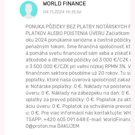
WORLD FINANCE
04.11.2024 14:15:56
PONUKA PÔŽIČKY BEZ PLATBY NOTÁRSKYCH PO
PLATKOV ALEBO POISTENIA ÚVERU Začiatkom r
oku 2024 ponúkame seriózne a čestné pôžičky s
peňažným tokom. Sme finančná spoločnosť, ktor
á pomáha svetu financovať sám seba a získať kr
átkodobé a dlhodobé pôžičky od 3 000 €/CZK d
o 3 500 000 €/CZK pri veľmi nízkej RPMN 3%. Vo
finančnom sektore pôsobíme už 20 rokov. Tu sú
poplatky, ktoré naša úverová spoločnosť zakazuj
e: Notárske poplatky: 0 €. Náklady na poistenie
úveru: 0 €. Náklady na zábezpeku na daň: 0 €. P
oplatky za prevod pôžičky: 0 €. Poplatok za aktiv
áciu úveru: 0 €. Poplatok za schválenie prevod
u: 0 €. Pre viac informácií nás kontaktujte: WHA
TSAPP: +420 605 091 648 E-mail: WorldFinance
0@proton.me ĎAKUJEM