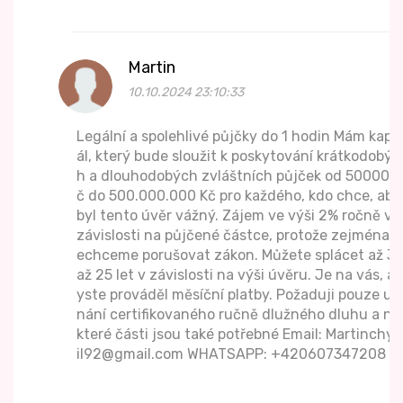
Martin
10.10.2024 23:10:33
Legální a spolehlivé půjčky do 1 hodin Mám kapit
ál, který bude sloužit k poskytování krátkodobýc
h a dlouhodobých zvláštních půjček od 50000 K
č do 500.000.000 Kč pro každého, kdo chce, aby
byl tento úvěr vážný. Zájem ve výši 2% ročně v
závislosti na půjčené částce, protože zejména n
echceme porušovat zákon. Můžete splácet až 3
až 25 let v závislosti na výši úvěru. Je na vás, ab
yste prováděl měsíční platby. Požaduji pouze uz
nání certifikovaného ručně dlužného dluhu a ně
které části jsou také potřebné Email: Martinchyt
il92@gmail.com WHATSAPP: +420607347208