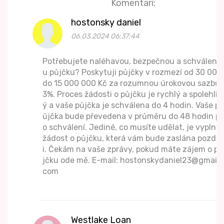
Komentari:
hostonsky daniel
06.03.2024 06:37:44
Potřebujete naléhavou, bezpečnou a schváleno
u půjčku? Poskytuji půjčky v rozmezí od 30 000
do 15 000 000 Kč za rozumnou úrokovou sazbu
3%. Proces žádosti o půjčku je rychlý a spolehliv
ý a vaše půjčka je schválena do 4 hodin. Vaše p
ůjčka bude převedena v průměru do 48 hodin p
o schválení. Jediné, co musíte udělat, je vyplnit
žádost o půjčku, která vám bude zaslána pozděj
i. Čekám na vaše zprávy, pokud máte zájem o pů
jčku ode mě. E-mail: hostonskydaniel23@gmail.
com
Westlake Loan