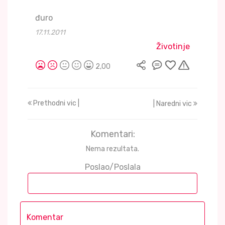
đuro
17.11.2011
Životinje
2,00
Prethodni vic |
| Naredni vic
Komentari:
Nema rezultata.
Poslao/Poslala