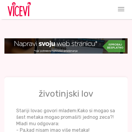
životinjski lov
Stariji lovac govori mlađem:Kako si mogao sa
šest metaka mogao promašiti jednog zeca?!
Mlađi mu odgovara:
- Pa,kad nisam imao više metaka!