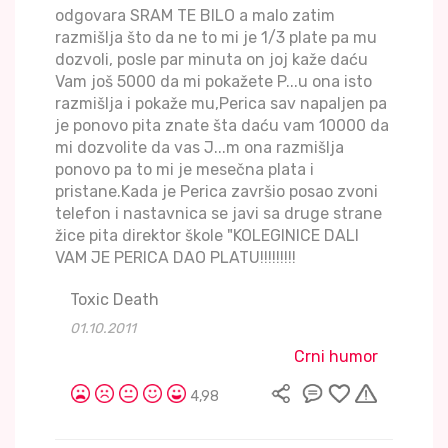
odgovara SRAM TE BILO a malo zatim
razmišlja što da ne to mi je 1/3 plate pa mu
dozvoli, posle par minuta on joj kaže daću
Vam još 5000 da mi pokažete P...u ona isto
razmišlja i pokaže mu,Perica sav napaljen pa
je ponovo pita znate šta daću vam 10000 da
mi dozvolite da vas J...m ona razmišlja
ponovo pa to mi je mesečna plata i
pristane.Kada je Perica završio posao zvoni
telefon i nastavnica se javi sa druge strane
žice pita direktor škole "KOLEGINICE DALI
VAM JE PERICA DAO PLATU!!!!!!!!!
Toxic Death
01.10.2011
Crni humor
4,98