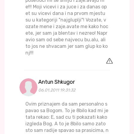
posetioci mi se smiju i zaje.avaju m
e!!! Moji vicevi i za juce i za danas op
et su vicevi dana i na prvom mjestu
su u kategoriji "najgluplji"! Vozate, v
ozate mene i zaje.avate me kako hoc
ete, jer sam ja blentav i nezreo! Napr
avio sam od sebe najvecu bu.alu, ali
to jos ne shvacam jer sam glup ko ko
nj!!!
Antun Shkugor
06.01.2011 19:31:32
Ovim priznajem da sam personalno s
pavao sa Bogom. To je 8bilo kad mi je
tata rekao: E, sad cu ti pokazati kako
izgleda Bog. A to je 8bilo samo zato
sto sam radije spavao sa prasicima, n