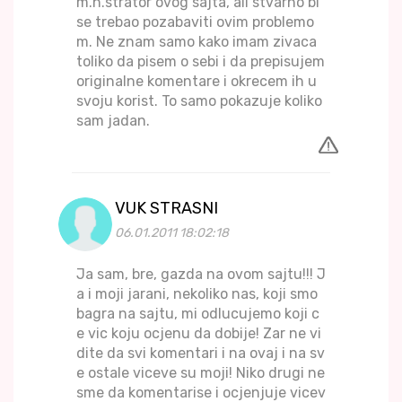
m.n.strator ovog sajta, ali stvarno bi
se trebao pozabaviti ovim problemo
m. Ne znam samo kako imam zivaca
toliko da pisem o sebi i da prepisujem
originalne komentare i okrecem ih u
svoju korist. To samo pokazuje koliko
sam jadan.
VUK STRASNI
06.01.2011 18:02:18
Ja sam, bre, gazda na ovom sajtu!!! J
a i moji jarani, nekoliko nas, koji smo
bagra na sajtu, mi odlucujemo koji c
e vic koju ocjenu da dobije! Zar ne vi
dite da svi komentari i na ovaj i na sv
e ostale viceve su moji! Niko drugi ne
sme da komentarise i ocjenjuje vicev