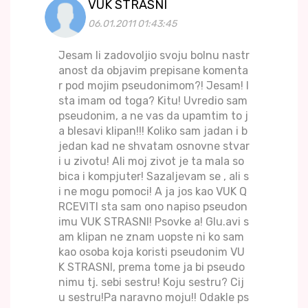
VUK STRASNI
06.01.2011 01:43:45
Jesam li zadovoljio svoju bolnu nastr
anost da objavim prepisane komenta
r pod mojim pseudonimom?! Jesam! I
sta imam od toga? Kitu! Uvredio sam
pseudonim, a ne vas da upamtim to j
a blesavi klipan!!! Koliko sam jadan i b
jedan kad ne shvatam osnovne stvar
i u zivotu! Ali moj zivot je ta mala so
bica i kompjuter! Sazaljevam se , ali s
i ne mogu pomoci! A ja jos kao VUK Q
RCEVITI sta sam ono napiso pseudon
imu VUK STRASNI! Psovke a! Glu.avi s
am klipan ne znam uopste ni ko sam
kao osoba koja koristi pseudonim VU
K STRASNI, prema tome ja bi pseudo
nimu tj. sebi sestru! Koju sestru? Cij
u sestru!Pa naravno moju!! Odakle ps