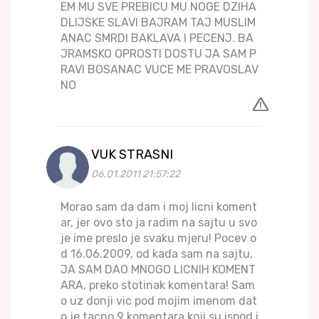
EM MU SVE PREBICU MU NOGE DZIHA
DLIJSKE SLAVI BAJRAM TAJ MUSLIM
ANAC SMRDI BAKLAVA I PECENJ. BA
JRAMSKO OPROSTI DOSTU JA SAM P
RAVI BOSANAC VUCE ME PRAVOSLAV
NO
VUK STRASNI
06.01.2011 21:57:22
Morao sam da dam i moj licni koment
ar, jer ovo sto ja radim na sajtu u svo
je ime preslo je svaku mjeru! Pocev o
d 16.06.2009, od kada sam na sajtu,
JA SAM DAO MNOGO LICNIH KOMENT
ARA, preko stotinak komentara! Sam
o uz donji vic pod mojim imenom dat
o je tacno 9 komentara koji su ispod i