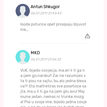
Antun Shkugor
06.01.2011 21:43:43
loode poturice opet prosipaju bljuvot
ine,,,
MKD
06.01.2011 21:54:22
VUK, bijedo covjecja, ma.eri li ti ga n
a.ijem go.narsku!! Zar ne razumijes s
ta ti pisu na sajtu, bu.alo jedna blesa
va?! Sta maltretiras sve posetioce sa
jta, ma.u li ti ga na.ijem glu.avu! Maj
mune jedan, nemas ni trunke mozg
a! Pisi u svoje ime, bijedo jedna covje