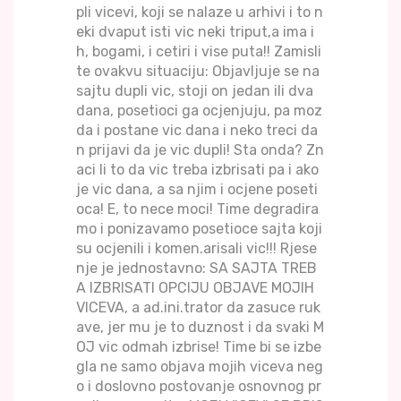
pli vicevi, koji se nalaze u arhivi i to n
eki dvaput isti vic neki triput,a ima i
h, bogami, i cetiri i vise puta!! Zamisli
te ovakvu situaciju: Objavljuje se na
sajtu dupli vic, stoji on jedan ili dva
dana, posetioci ga ocjenjuju, pa moz
da i postane vic dana i neko treci da
n prijavi da je vic dupli! Sta onda? Zn
aci li to da vic treba izbrisati pa i ako
je vic dana, a sa njim i ocjene poseti
oca! E, to nece moci! Time degradira
mo i ponizavamo posetioce sajta koji
su ocjenili i komen.arisali vic!!! Rjese
nje je jednostavno: SA SAJTA TREB
A IZBRISATI OPCIJU OBJAVE MOJIH
VICEVA, a ad.ini.trator da zasuce ruk
ave, jer mu je to duznost i da svaki M
OJ vic odmah izbrise! Time bi se izbe
gla ne samo objava mojih viceva neg
o i doslovno postovanje osnovnog pr