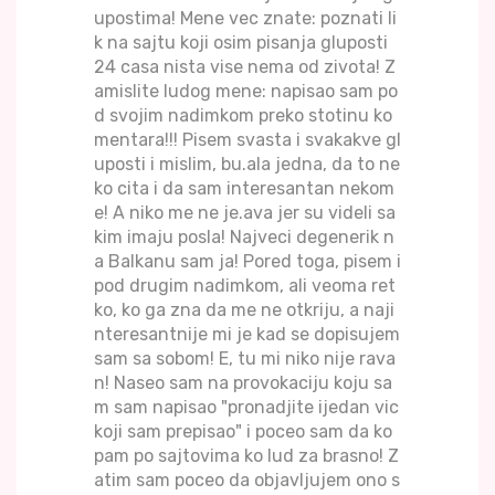
upostima! Mene vec znate: poznati li
k na sajtu koji osim pisanja gluposti
24 casa nista vise nema od zivota! Z
amislite ludog mene: napisao sam po
d svojim nadimkom preko stotinu ko
mentara!!! Pisem svasta i svakakve gl
uposti i mislim, bu.ala jedna, da to ne
ko cita i da sam interesantan nekom
e! A niko me ne je.ava jer su videli sa
kim imaju posla! Najveci degenerik n
a Balkanu sam ja! Pored toga, pisem i
pod drugim nadimkom, ali veoma ret
ko, ko ga zna da me ne otkriju, a naji
nteresantnije mi je kad se dopisujem
sam sa sobom! E, tu mi niko nije rava
n! Naseo sam na provokaciju koju sa
m sam napisao "pronadjite ijedan vic
koji sam prepisao" i poceo sam da ko
pam po sajtovima ko lud za brasno! Z
atim sam poceo da objavljujem ono s