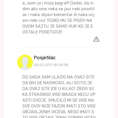
e, osim ja i moja bagra!!! Deder, da vi
dim ako sme neka se javi neki posetil
ac i neka objavi komentar ili neka ocj
eni neki vic! TESKO MU SE PISE!!! NA
OVOM SAJTU JE SAMO VUK! KO JE.E
OSTALE POSETIOCE!
Posjetilac
06.01.2011 18:04:58
DO SADA SAM ULAZIO NA OVAJ SITE
DA BIH SE NASMIJAO, ALI OCITO JE
DA OVAJ SITE IDE U KU.AC! ZBOG VU
KA STRASNOG VISE NIKADA NECU UP
ASTI OVDJE, SMUCILO MI SE VISE NA
SVE OVO! NIJE FAZON IMATI STO VISE
OBJAVLJENIH VICEVA, NEGO IMATI S
TO VISE OBJAVLJENIH DOBRIH VICEV