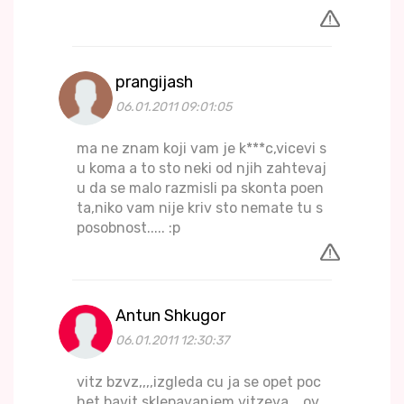
prangijash
06.01.2011 09:01:05
ma ne znam koji vam je k***c,vicevi s
u koma a to sto neki od njih zahtevaj
u da se malo razmisli pa skonta poen
ta,niko vam nije kriv sto nemate tu s
posobnost..... :p
Antun Shkugor
06.01.2011 12:30:37
vitz bzvz,,,,izgleda cu ja se opet poc
het bavit sklepavanjem vitzeva....ov