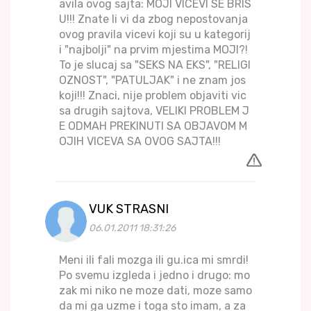
avila ovog sajta: MOJI VICEVI SE BRIS
U!!! Znate li vi da zbog nepostovanja
ovog pravila vicevi koji su u kategorij
i "najbolji" na prvim mjestima MOJI?!
To je slucaj sa "SEKS NA EKS", "RELIGI
OZNOST", "PATULJAK" i ne znam jos
koji!!! Znaci, nije problem objaviti vic
sa drugih sajtova, VELIKI PROBLEM J
E ODMAH PREKINUTI SA OBJAVOM M
OJIH VICEVA SA OVOG SAJTA!!!
VUK STRASNI
06.01.2011 18:31:26
Meni ili fali mozga ili gu.ica mi smrdi!
Po svemu izgleda i jedno i drugo: mo
zak mi niko ne moze dati, moze samo
da mi ga uzme i toga sto imam, a za