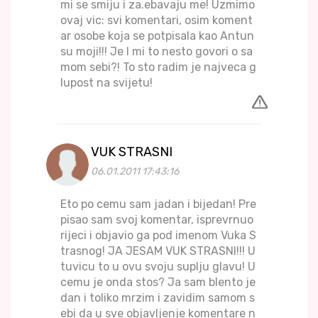
mi se smiju i za.ebavaju me! Uzmimo
ovaj vic: svi komentari, osim koment
ar osobe koja se potpisala kao Antun
su moji!!! Je l mi to nesto govori o sa
mom sebi?! To sto radim je najveca g
lupost na svijetu!
VUK STRASNI
06.01.2011 17:43:16
Eto po cemu sam jadan i bijedan! Pre
pisao sam svoj komentar, isprevrnuo
rijeci i objavio ga pod imenom Vuka S
trasnog! JA JESAM VUK STRASNI!!! U
tuvicu to u ovu svoju suplju glavu! U
cemu je onda stos? Ja sam blento je
dan i toliko mrzim i zavidim samom s
ebi da u sve objavljenje komentare n