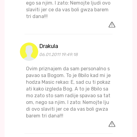
ego sa njim. I zato: Nemojte ljudi ovo
slaviti jer ce da vas boli gwza barem
tri dana!!!
Drakula
06.01.2011 19:49:18
Ovim priznajem da sam personalno s
pavao sa Bogom. To je 8bilo kad mi je
hodza Masic rekao: E, sad cu ti pokaz
ati kako izgleda Bog. A to je 8bilo sa
mo zato sto sam radije spavao sa tat
om, nego sa njim. I zato: Nemojte lju
di ovo slaviti jer ce da vas boli gwza
barem tri dana!!!