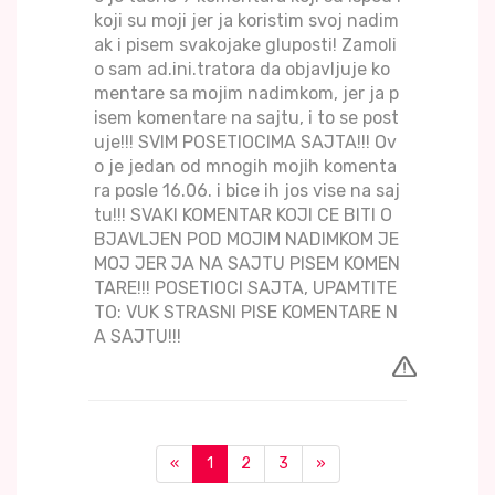
koji su moji jer ja koristim svoj nadim
ak i pisem svakojake gluposti! Zamoli
o sam ad.ini.tratora da objavljuje ko
mentare sa mojim nadimkom, jer ja p
isem komentare na sajtu, i to se post
uje!!! SVIM POSETIOCIMA SAJTA!!! Ov
o je jedan od mnogih mojih komenta
ra posle 16.06. i bice ih jos vise na saj
tu!!! SVAKI KOMENTAR KOJI CE BITI O
BJAVLJEN POD MOJIM NADIMKOM JE
MOJ JER JA NA SAJTU PISEM KOMEN
TARE!!! POSETIOCI SAJTA, UPAMTITE
TO: VUK STRASNI PISE KOMENTARE N
A SAJTU!!!
«
1
2
3
»