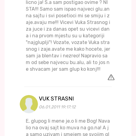
licno ja! S.a sam postigao ovime ? NI
STA!!! Samo sam ispao najveci glu.an
na sajtu i svi posetioci mi se smiju i z
aje.avaju me!!! Vicevi Vuka Strasnog i
za juce i za danas opet su vicevi dan
a i na prvom mjestu su u kategoriji
"najgluplji"! Vozate, vozate Vuka stra
snog i zaje.avate me kako hocete, jer
sam ja blentav i nezreo! Napravio sa
m od sebe najvecu bu.alu, ali to jos n
e shvacam jer sam glup ko konj!!!
VUK STRASNI
06.01.2011 19:17:12
E, glupog li mene je.o li me Bog! Nava
lio na ovaj sajt ko muva na go.na! A j
a samo uzivam i smejem se svojim gl