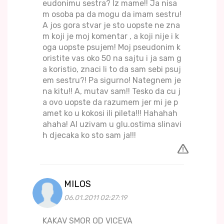
eudonimu sestra? Iz mame!! Ja nisa
m osoba pa da mogu da imam sestru!
A jos gora stvar je sto uopste ne zna
m koji je moj komentar , a koji nije i k
oga uopste psujem! Moj pseudonim k
oristite vas oko 50 na sajtu i ja sam g
a koristio, znaci li to da sam sebi psuj
em sestru?! Pa sigurno! Nategnem je
na kitu!! A, mutav sam!! Tesko da cu j
a ovo uopste da razumem jer mi je p
amet ko u kokosi ili pileta!!! Hahahah
ahaha! Al uzivam u glu.ostima slinavi
h djecaka ko sto sam ja!!!
MILOS
06.01.2011 02:27:19
KAKAV SMOR OD VICEVA