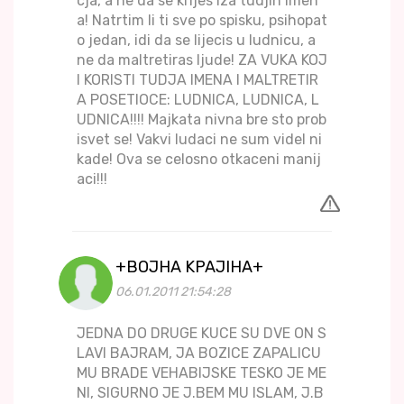
cja, a ne da se krijes iza tudjih imen
a! Natrtim li ti sve po spisku, psihopat
o jedan, idi da se lijecis u ludnicu, a
ne da maltretiras ljude! ZA VUKA KOJ
I KORISTI TUDJA IMENA I MALTRETIR
A POSETIOCE: LUDNICA, LUDNICA, L
UDNICA!!!! Majkata nivna bre sto prob
isvet se! Vakvi ludaci ne sum videl ni
kade! Ova se celosno otkaceni manij
aci!!!
+BOJHA KPAJIHA+
06.01.2011 21:54:28
JEDNA DO DRUGE KUCE SU DVE ON S
LAVI BAJRAM, JA BOZICE ZAPALICU
MU BRADE VEHABIJSKE TESKO JE ME
NI, SIGURNO JE J.BEM MU ISLAM, J.B