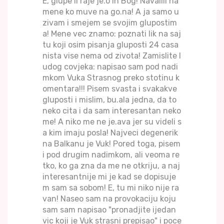
E, glupe li raje je.o ih Bog! Navalili na
mene ko muve na go.na! A ja samo u
zivam i smejem se svojim glupostim
a! Mene vec znamo: poznati lik na saj
tu koji osim pisanja gluposti 24 casa
nista vise nema od zivota! Zamislite l
udog covjeka: napisao sam pod nadi
mkom Vuka Strasnog preko stotinu k
omentara!!! Pisem svasta i svakakve
gluposti i mislim, bu.ala jedna, da to
neko cita i da sam interesantan neko
me! A niko me ne je.ava jer su videli s
a kim imaju posla! Najveci degenerik
na Balkanu je Vuk! Pored toga, pisem
i pod drugim nadimkom, ali veoma re
tko, ko ga zna da me ne otkriju, a naj
interesantnije mi je kad se dopisuje
m sam sa sobom! E, tu mi niko nije ra
van! Naseo sam na provokaciju koju
sam sam napisao "pronadjite ijedan
vic koji je Vuk strasni prepisao" i poce