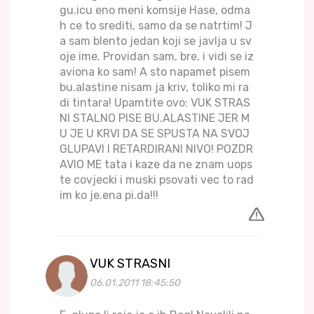
gu.icu eno meni komsije Hase, odma
h ce to srediti, samo da se natrtim! J
a sam blento jedan koji se javlja u sv
oje ime. Providan sam, bre, i vidi se iz
aviona ko sam! A sto napamet pisem
bu.alastine nisam ja kriv, toliko mi ra
di tintara! Upamtite ovo: VUK STRAS
NI STALNO PISE BU.ALASTINE JER M
U JE U KRVI DA SE SPUSTA NA SVOJ
GLUPAVI I RETARDIRANI NIVO! POZDR
AVIO ME tata i kaze da ne znam uops
te covjecki i muski psovati vec to rad
im ko je.ena pi.da!!!
VUK STRASNI
06.01.2011 18:45:50