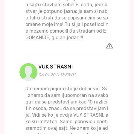
a sajtu stavljam sebe! E, onda, jedna
stvar je potpuno jasna: ja sam si nabi
o toliki strah da se popisam cim se sp
omene moje ime! Tu si ja i posetioci n
e mozemo pomoci!! Ja stradam od E
GOMANIJE, glu.an jedan!!!
VUK STRASNI
06.01.2011 17:55:01
Ja nemam pojma sta je dobar vic. Sv
i znamo da sam ljubomoran na svako
ga i da se predstavljam kao 10 razlici
tih osoba, znaci, da se predstavljam i
ja. Vidi se ko je ovdje VUK STRASNI, a
ko su imitatori. Samo, ponovicu opet,
sramotim ovaj sajt. Ne znam ko je ad