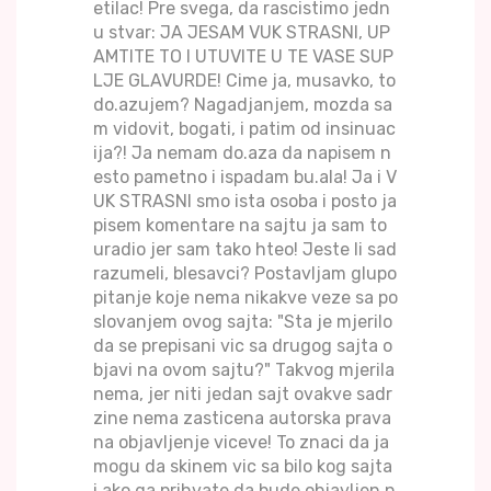
etilac! Pre svega, da rascistimo jedn
u stvar: JA JESAM VUK STRASNI, UP
AMTITE TO I UTUVITE U TE VASE SUP
LJE GLAVURDE! Cime ja, musavko, to
do.azujem? Nagadjanjem, mozda sa
m vidovit, bogati, i patim od insinuac
ija?! Ja nemam do.aza da napisem n
esto pametno i ispadam bu.ala! Ja i V
UK STRASNI smo ista osoba i posto ja
pisem komentare na sajtu ja sam to
uradio jer sam tako hteo! Jeste li sad
razumeli, blesavci? Postavljam glupo
pitanje koje nema nikakve veze sa po
slovanjem ovog sajta: "Sta je mjerilo
da se prepisani vic sa drugog sajta o
bjavi na ovom sajtu?" Takvog mjerila
nema, jer niti jedan sajt ovakve sadr
zine nema zasticena autorska prava
na objavljenje viceve! To znaci da ja
mogu da skinem vic sa bilo kog sajta
i ako ga prihvate da bude objavljen n