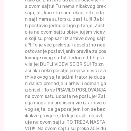
a ovom sajtu! Tu nema nikakvog prek
saja, jer, kao sto sam rekao, niti jeda
n sajt nema autorsku zastitu!!! Ja bi
h postavio jedno drugo pitanje: Zast
o ja na ovom sajtu objavljujem vicev
e koji su prepisani iz arhive ovog sajt
a?! To je vec prekrsaj i apsolutno nep
ostovanje postavljenih pravila za pos
lovanje ovog sajta! Jedno od tih pra
vila je: DUPLI VICEVI SE BRISU! To zn
aci ako neko posalje prepisani vic iz a
rhive ovog sajta ad.ini.trator je duza
n da isti pronadje u arhivi i odmah ga
izbrise!!! To se PRAVILO POSLOVANJA
na ovom satu uopste ne postuje! Zat
o ja mogu da prepisem vic iz arhive o
vog sajta, da ga posaljem i on se bez
ikakve provjere, da li je dupli, objavlj
uje na ovom sajtu! TO TREBA NASTA
VITI!!! Na ovom sajtu su preko 30% du