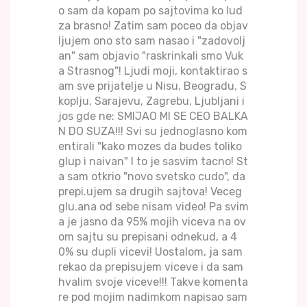
o sam da kopam po sajtovima ko lud
za brasno! Zatim sam poceo da objav
ljujem ono sto sam nasao i "zadovolj
an" sam objavio "raskrinkali smo Vuk
a Strasnog"! Ljudi moji, kontaktirao s
am sve prijatelje u Nisu, Beogradu, S
koplju, Sarajevu, Zagrebu, Ljubljani i
jos gde ne: SMIJAO MI SE CEO BALKA
N DO SUZA!!! Svi su jednoglasno kom
entirali "kako mozes da budes toliko
glup i naivan" I to je sasvim tacno! St
a sam otkrio "novo svetsko cudo", da
prepi.ujem sa drugih sajtova! Veceg
glu.ana od sebe nisam video! Pa svim
a je jasno da 95% mojih viceva na ov
om sajtu su prepisani odnekud, a 4
0% su dupli vicevi! Uostalom, ja sam
rekao da prepisujem viceve i da sam
hvalim svoje viceve!!! Takve komenta
re pod mojim nadimkom napisao sam