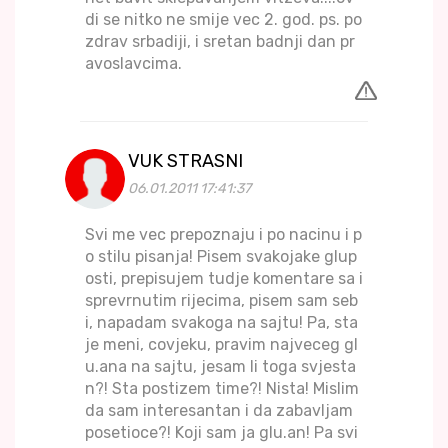
di se nitko ne smije vec 2. god. ps. po
zdrav srbadiji, i sretan badnji dan pr
avoslavcima.
VUK STRASNI
06.01.2011 17:41:37
Svi me vec prepoznaju i po nacinu i p
o stilu pisanja! Pisem svakojake glup
osti, prepisujem tudje komentare sa i
sprevrnutim rijecima, pisem sam seb
i, napadam svakoga na sajtu! Pa, sta
je meni, covjeku, pravim najveceg gl
u.ana na sajtu, jesam li toga svjesta
n?! Sta postizem time?! Nista! Mislim
da sam interesantan i da zabavljam
posetioce?! Koji sam ja glu.an! Pa svi