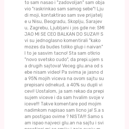
to sam nasao i "zadovoljan" sam obja
vio "raskrinkao sam samog sebe"! Lju
di moji, kontaktirao sam sve prijatelj
e u Nisu, Beogradu, Skoplju, Sarajev
u, Zagrebu, Ljubljani i jos gde ne: SMI
JAO MI SE CEO BALKAN DO SUZA!!! S
vi su jednoglasno komentirali "kako
mozes da budes toliko glup i naivan"
I to je sasvim tacno! Sta sam otkrio
"novo svetsko cudo", da prepi.ujem s
a drugih sajtova! Veceg glu.ana od s
ebe nisam video! Pa svima je jasno d
a 95% mojih viceva na ovom sajtu su
prepisani odnekud, a 40% su dupli vi
cevi! Uostalom, ja sam rekao da prepi
sujem viceve i da sam hvalim svoje v
iceve!!! Takve komentare pod mojim
nadimkom napisao sam licno ja! S.a s
am postigao ovime ? NISTA!!! Samo s
am ispao najveci glu.an na sajtu i svi