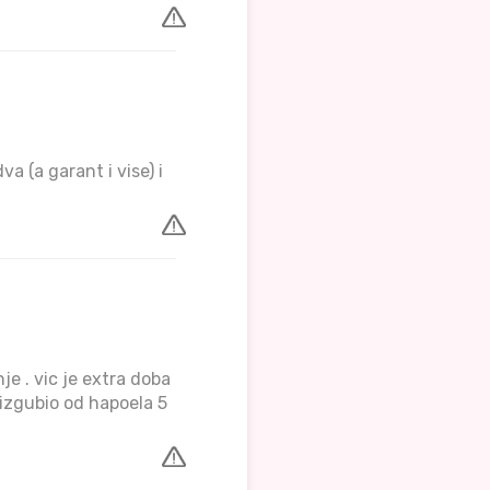
a (a garant i vise) i
e . vic je extra doba
 izgubio od hapoela 5