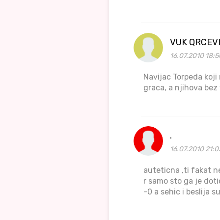
VUK QRCEVI
16.07.2010 18:5
Navijac Torpeda koji 
graca, a njihova bez 
.
16.07.2010 21:0
auteticna ,ti fakat 
r samo sto ga je doti
-0 a sehic i beslija s