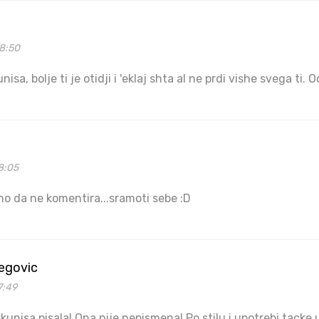
38:50
isa, bolje ti je otidji i 'eklaj shta al ne prdi vishe svega ti.
8:05
mo da ne komentira...sramoti sebe :D
begovic
7:49
rkunisa pisala! Ona nije nepismena! Po stilu i upotrebi tacke 