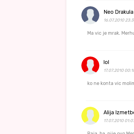
Neo Drakula
16.07.2010 23:
Ma vic je mrak. Merhun
lol
17.07.2010 00:1
ko ne konta vic moli
Alija Izmet
17.07.2010 01:0
Raja, ba, nije ovo Me