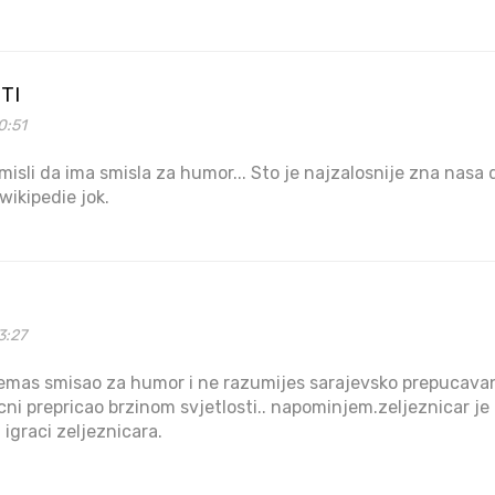
TI
0:51
misli da ima smisla za humor... Sto je najzalosnije zna nasa dv
wikipedie jok.
3:27
nemas smisao za humor i ne razumijes sarajevsko prepucavanj
cni prepricao brzinom svjetlosti.. napominjem.zeljeznicar je
u igraci zeljeznicara.