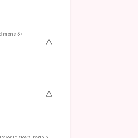
 Od mene 5+.
umjesto slova, reklo b