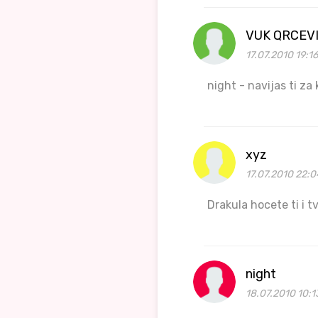
VUK QRCEVI
17.07.2010 19:1
night - navijas ti za 
xyz
17.07.2010 22:0
Drakula hocete ti i t
night
18.07.2010 10:1