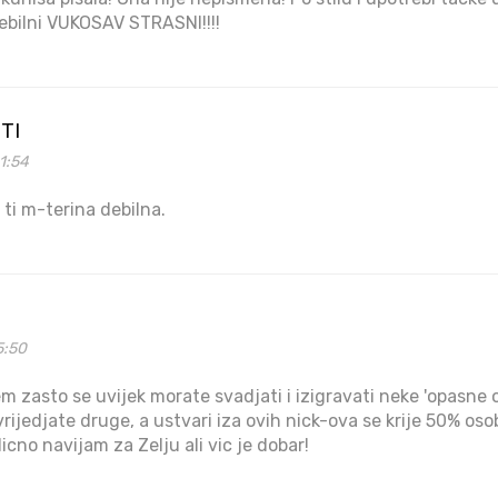
debilni VUKOSAV STRASNI!!!!
TI
1:54
a ti m-terina debilna.
5:50
m zasto se uvijek morate svadjati i izigravati neke 'opasne 
rijedjate druge, a ustvari iza ovih nick-ova se krije 50% osob
licno navijam za Zelju ali vic je dobar!