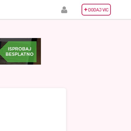
+
DODAJ VIC