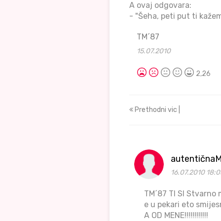
A ovaj odgovara:
- "Šeha, peti put ti kaže
TM´87
15.07.2010
2,26
Prethodni vic |
autentičnaM
16.07.2010 18:0
TM´87 TI SI Stvarno m
e u pekari eto smije
A OD MENE!!!!!!!!!!!!