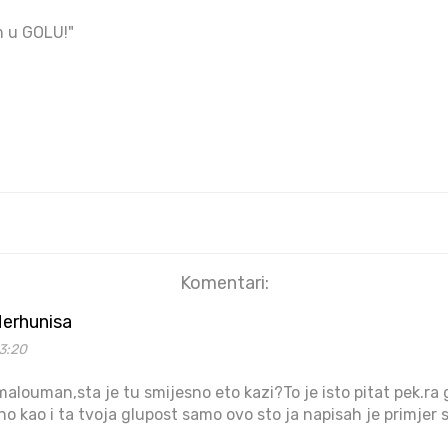
m u GOLU!"
Komentari:
erhunisa
3:20
alouman,sta je tu smijesno eto kazi?To je isto pitat pek.ra 
sno kao i ta tvoja glupost samo ovo sto ja napisah je primj