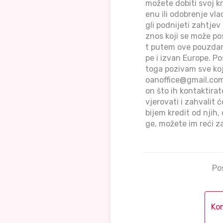
možete dobiti svoj kr
enu ili odobrenje vl
gli podnijeti zahtje
znos koji se može po
t putem ove pouzdane
pe i izvan Europe. Po
toga pozivam sve koj
oanoffice@gmail.co
on što ih kontaktirat
vjerovati i zahvalit
bijem kredit od njih, 
ge, možete im reći 
Po