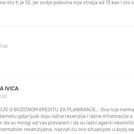
 sto ti je 12, jer ovdje polovina nije straija od 13 kao i sto 
7:55
A IVICA
7:23
IJE O BOŽIĆNOM KREDITU ZA PLANIRANJE... Ovo nije normal
ernetu gdje ljudi daju lažne recenzije i lažne informacije o 
da su mnogi od vas prevareni i da su lažni agenti iskoristili 
normalnim recenzijama, nazvat ću ovo situacijom u kojoj sa