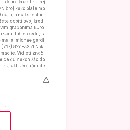
 li dobru kreditnu ocj
AN broj kako biste mo
 eura, a maksimalni i
te dobiti svoj kredi
 svim građanima Euro
o sam dobio kredit, s
e-maila: michaelgardl
 (717) 826-3251 Nak
rmacije. Vidjeti znači
je da ću nakon što do
dbinu, uključujući kole