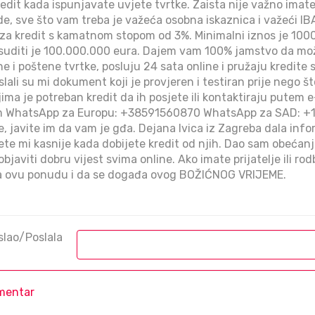
edit kada ispunjavate uvjete tvrtke. Zaista nije važno imate
ade, sve što vam treba je važeća osobna iskaznica i važeći IB
v za kredit s kamatnom stopom od 3%. Minimalni iznos je 1000
suditi je 100.000.000 eura. Dajem vam 100% jamstvo da može
 i poštene tvrtke, posluju 24 sata online i pružaju kredite
slali su mi dokument koji je provjeren i testiran prije nego št
ima je potreban kredit da ih posjete ili kontaktiraju putem 
m WhatsApp za Europu: +38591560870 WhatsApp za SAD: +1
e, javite im da vam je gđa. Dejana Ivica iz Zagreba dala info
 ćete mi kasnije kada dobijete kredit od njih. Dao sam obećan
objaviti dobru vijest svima online. Ako imate prijatelje ili ro
za ovu ponudu i da se događa ovog BOŽIĆNOG VRIJEME.
slao/Poslala