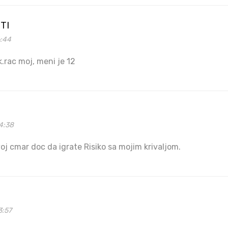
TI
6:44
k.rac moj, meni je 12
4:38
voj cmar doc da igrate Risiko sa mojim krivaljom.
3:57