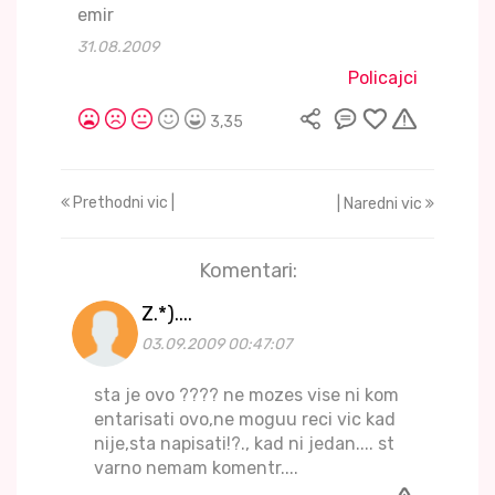
emir
31.08.2009
Policajci
3,35
Prethodni vic |
| Naredni vic
Komentari:
Z.*)....
03.09.2009 00:47:07
sta je ovo ???? ne mozes vise ni kom
entarisati ovo,ne moguu reci vic kad
nije,sta napisati!?., kad ni jedan.... st
varno nemam komentr....