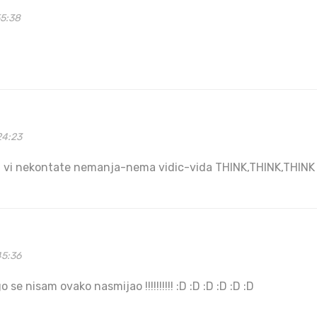
55:38
24:23
ga vi nekontate nemanja-nema vidic-vida THINK,THINK,THINK
45:36
 nisam ovako nasmijao !!!!!!!!!! :D :D :D :D :D :D