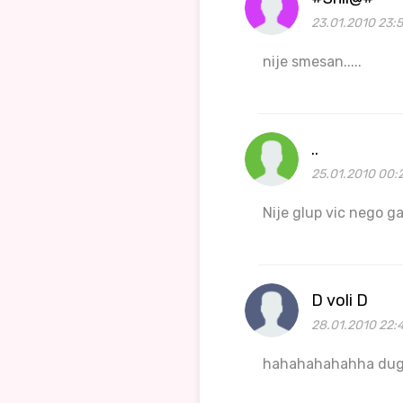
23.01.2010 23:
nije smesan.....
..
25.01.2010 00:
Nije glup vic nego 
D voli D
28.01.2010 22:
hahahahahahha dugo se