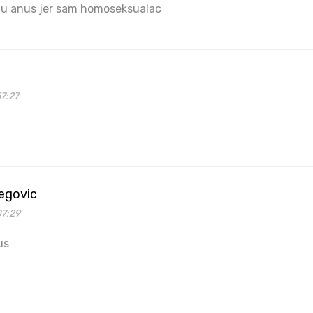
 u anus jer sam homoseksualac
7:27
begovic
07:29
us