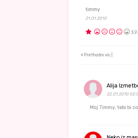
timmy
21.01.2010
3,9
Prethodni vic |
Alija Izmet
22.01.2010 02:
Moj Timmy, tebi bi c
Neko iz mas