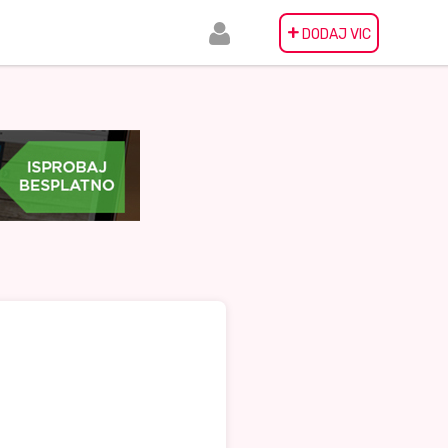
+
DODAJ VIC