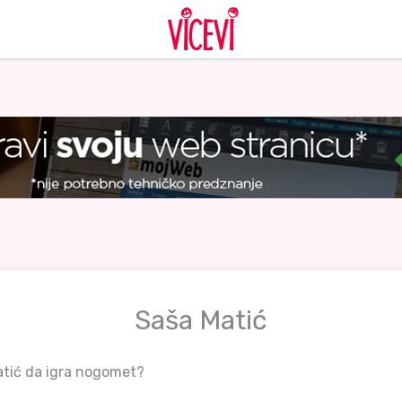
Saša Matić
atić da igra nogomet?