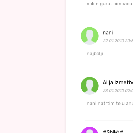
volim gurat pimpaca
nani
22.01.2010 20:5
najbolji
Alija Izmet
23.01.2010 02:
nani natrtim te u an
#Shil@#