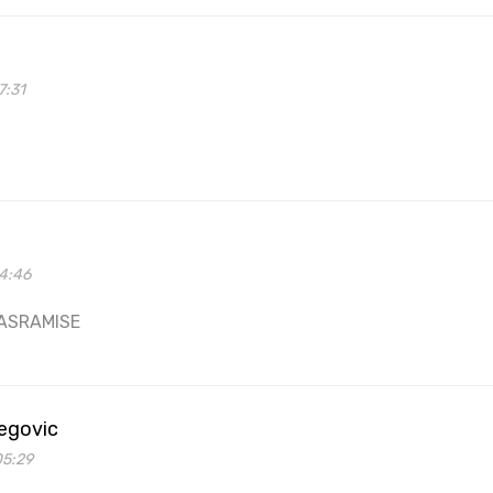
7:31
04:46
ASRAMISE
begovic
05:29