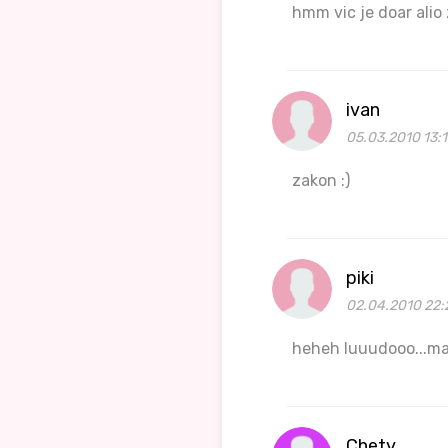
hmm vic je doar alio 
ivan
05.03.2010 13:1
zakon :)
piki
02.04.2010 22:
heheh luuudooo...ma
Chety