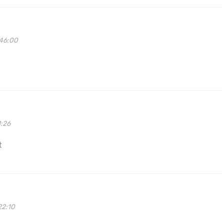
46:00
1:26
t
22:10