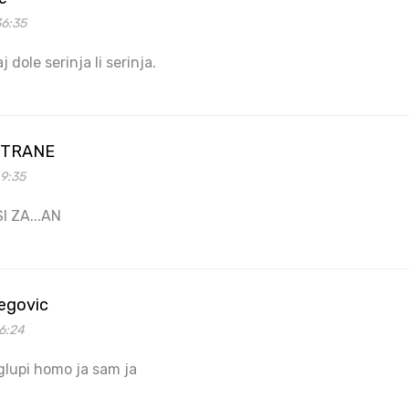
36:35
j dole serinja li serinja.
STRANE
49:35
I ZA...AN
begovic
6:24
 glupi homo ja sam ja