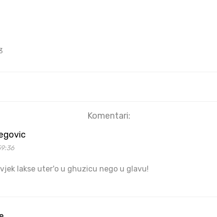
3
Komentari:
begovic
59:36
ovjek lakse uter'o u ghuzicu nego u glavu!
e