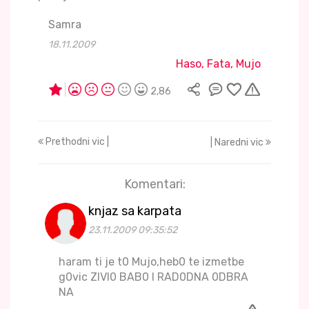
Samra
18.11.2009
Haso, Fata, Mujo
2,86
Prethodni vic |
| Naredni vic
Komentari:
knjaz sa karpata
23.11.2009 09:35:52
haram ti je t0 Mujo,heb0 te izmetbe
g0vic ZIVI0 BAB0 I RAD0DNA 0DBRA
NA