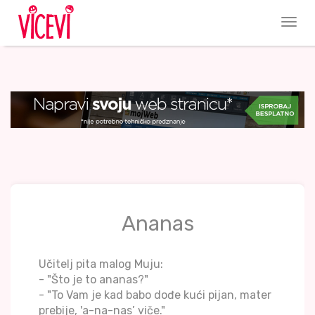
Ananas
Učitelj pita malog Muju:
- "Što je to ananas?"
- "To Vam je kad babo dođe kući pijan, mater
prebije, 'a-na-nas’ viče."