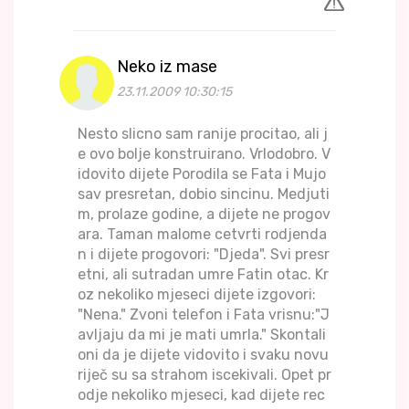
Neko iz mase
23.11.2009 10:30:15
Nesto slicno sam ranije procitao, ali j
e ovo bolje konstruirano. Vrlodobro. V
idovito dijete Porodila se Fata i Mujo
sav presretan, dobio sincinu. Medjuti
m, prolaze godine, a dijete ne progov
ara. Taman malome cetvrti rodjenda
n i dijete progovori: "Djeda". Svi presr
etni, ali sutradan umre Fatin otac. Kr
oz nekoliko mjeseci dijete izgovori:
"Nena." Zvoni telefon i Fata vrisnu:"J
avljaju da mi je mati umrla." Skontali
oni da je dijete vidovito i svaku novu
riječ su sa strahom iscekivali. Opet pr
odje nekoliko mjeseci, kad dijete rec