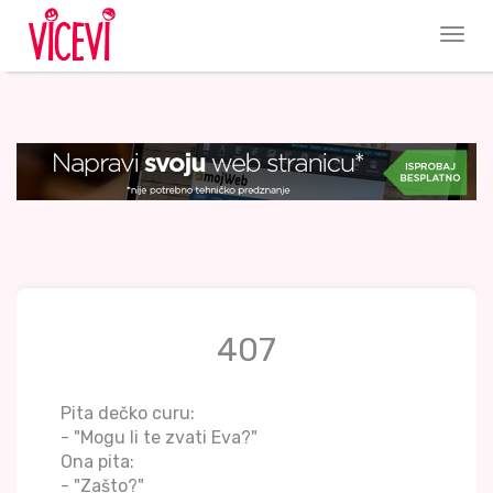
407
Pita dečko curu:
- "Mogu li te zvati Eva?"
Ona pita:
- "Zašto?"