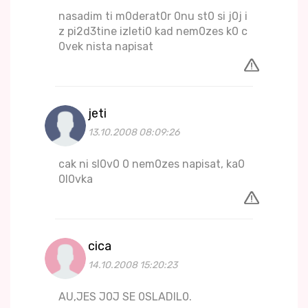
nasadim ti m0derat0r 0nu st0 si j0j i
z pi2d3tine izleti0 kad nem0zes k0 c
0vek nista napisat
jeti
13.10.2008 08:09:26
cak ni sl0v0 0 nem0zes napisat, ka0
0l0vka
cica
14.10.2008 15:20:23
AU,JES J0J SE 0SLADIL0.