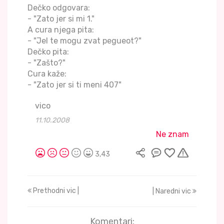
Dečko odgovara:
- "Zato jer si mi 1."
A cura njega pita:
- "Jel te mogu zvat pegueot?"
Dečko pita:
- "Zašto?"
Cura kaže:
- "Zato jer si ti meni 407"
vico
11.10.2008
Ne znam
3,43
Prethodni vic |
| Naredni vic
Komentari: