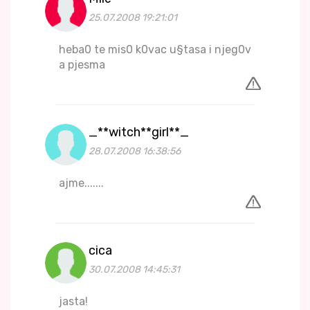
25.07.2008 19:21:01
heba0 te mis0 k0vac u§tasa i njeg0v
a pjesma
_**witch**girl**_
28.07.2008 16:38:56
ajme.......
cica
30.07.2008 14:45:31
jasta!