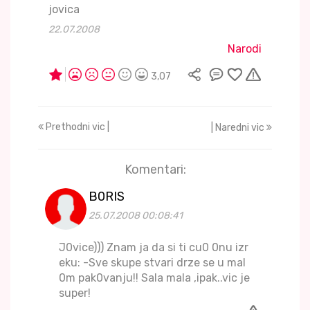
jovica
22.07.2008
Narodi
3,07
Prethodni vic |
| Naredni vic
Komentari:
B0RIS
25.07.2008 00:08:41
J0vice))) Znam ja da si ti cu0 0nu izr
eku: -Sve skupe stvari drze se u mal
0m pak0vanju!! Sala mala ,ipak..vic je
super!