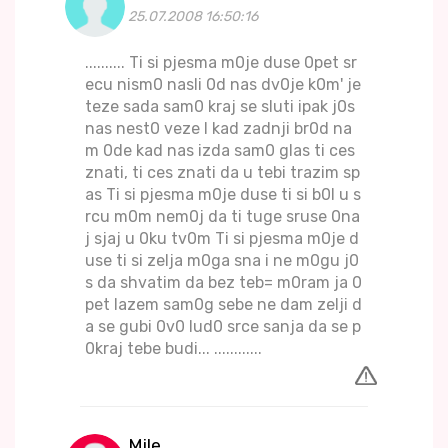
25.07.2008 16:50:16
.......... Ti si pjesma m0je duse 0pet sr
ecu nism0 nasli 0d nas dv0je k0m' je
teze sada sam0 kraj se sluti ipak j0s
nas nest0 veze I kad zadnji br0d na
m 0de kad nas izda sam0 glas ti ces
znati, ti ces znati da u tebi trazim sp
as Ti si pjesma m0je duse ti si b0l u s
rcu m0m nem0j da ti tuge sruse 0na
j sjaj u 0ku tv0m Ti si pjesma m0je d
use ti si zelja m0ga sna i ne m0gu j0
s da shvatim da bez teb= m0ram ja 0
pet lazem sam0g sebe ne dam zelji d
a se gubi 0v0 lud0 srce sanja da se p
0kraj tebe budi... ............
Mile