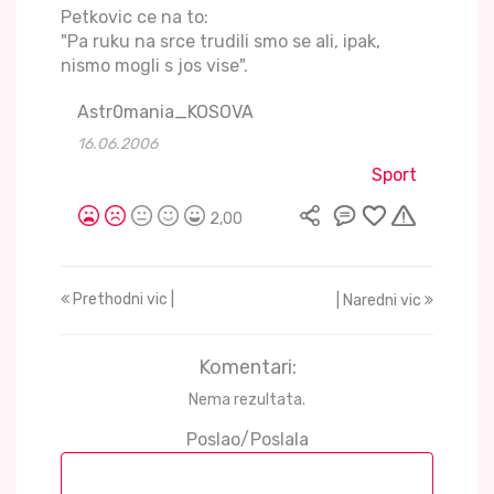
Petkovic ce na to:
"Pa ruku na srce trudili smo se ali, ipak,
nismo mogli s jos vise".
Astr0mania_KOSOVA
16.06.2006
Sport
2,00
Prethodni vic |
| Naredni vic
Komentari:
Nema rezultata.
Poslao/Poslala