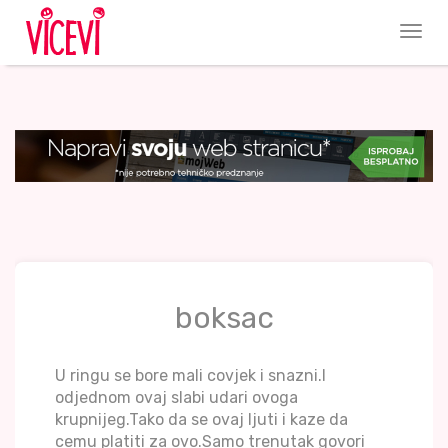
boksac
U ringu se bore mali covjek i snazni.I
odjednom ovaj slabi udari ovoga
krupnijeg.Tako da se ovaj ljuti i kaze da
cemu platiti za ovo.Samo trenutak govori