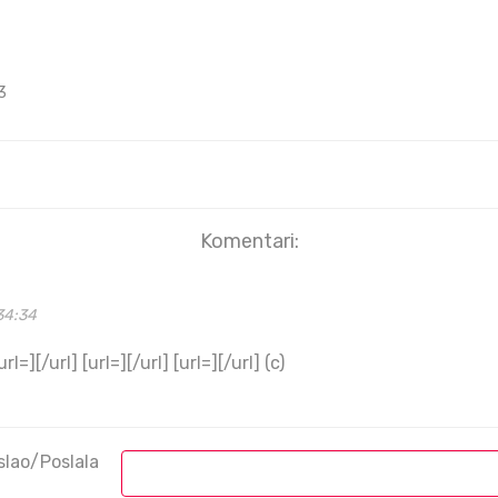
3
Komentari:
34:34
[url=][/url] [url=][/url] [url=][/url] (c)
slao/Poslala