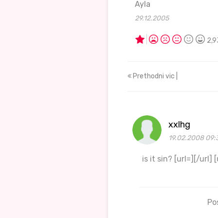
Ayla
29.12.2005
2,9
Prethodni vic |
xxlhg
19.02.2008 09:
is it sin? [url=][/url] 
Po