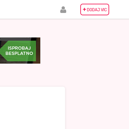
+
DODAJ VIC