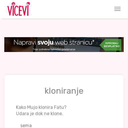
kloniranje
Kako Mujo klonira Fatu?
Udara je dok ne klone.
sema