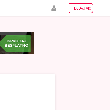
+
DODAJ VIC