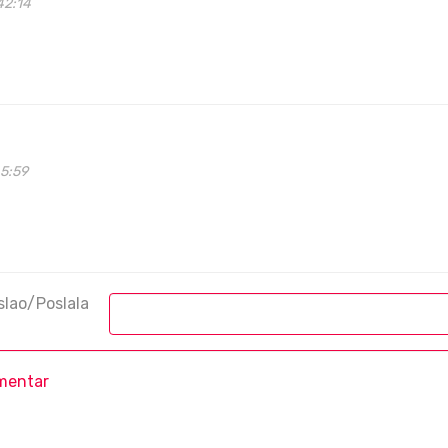
42:14
45:59
slao/Poslala