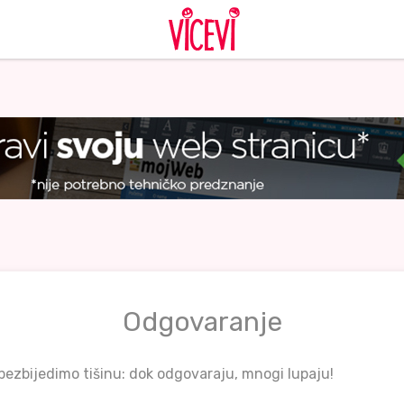
Odgovaranje
ezbijedimo tišinu: dok odgovaraju, mnogi lupaju!