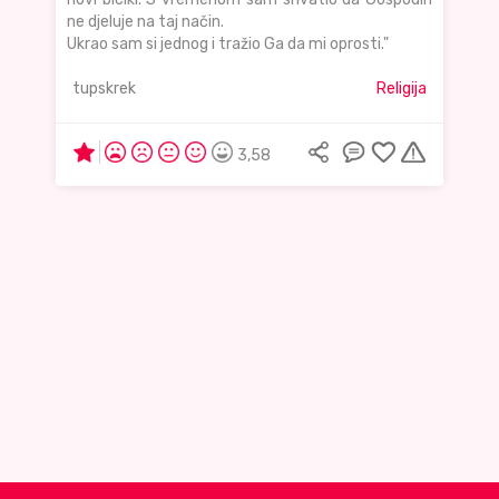
ne djeluje na taj način.
Ukrao sam si jednog i tražio Ga da mi oprosti."
tupskrek
Religija
3,58