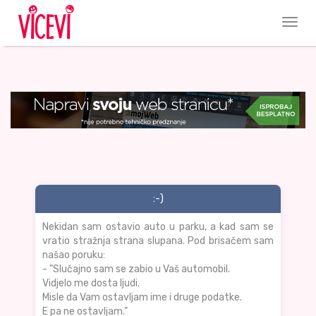
:-)
Nekidan sam ostavio auto u parku, a kad sam se
vratio stražnja strana slupana. Pod brisačem sam
našao poruku:
- "Slučajno sam se zabio u Vaš automobil.
Vidjelo me dosta ljudi.
Misle da Vam ostavljam ime i druge podatke.
E pa ne ostavljam."