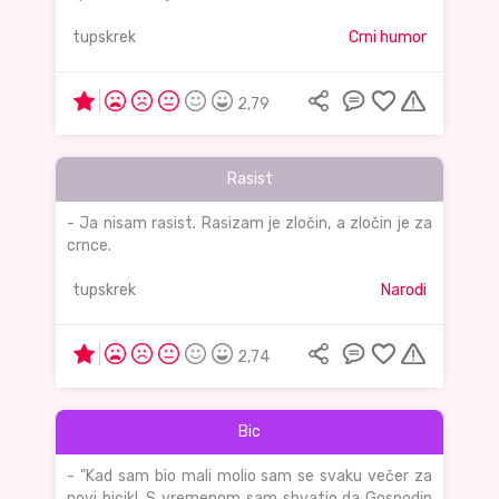
tupskrek
Crni humor
2,79
Rasist
- Ja nisam rasist. Rasizam je zločin, a zločin je za
crnce.
tupskrek
Narodi
2,74
Bic
- "Kad sam bio mali molio sam se svaku večer za
novi bicikl. S vremenom sam shvatio da Gospodin