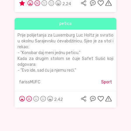
2,24
petica
Prije polijetanja za Luxemburg Luc Holtz je svratio
u okolnu Sarajevsku ćevabdžinicu. Sjeo je za stol i
rekao:
- "Konobar daj meni jednu peticu."
Kada za drugim stolom se čuje Safet Sušić koji
odgovara:
- "Evo ide, sad ću ja njemu reći."
farissMUFC
Sport
2,42