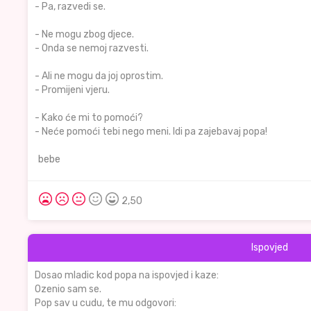
- Pa, razvedi se.
- Ne mogu zbog djece.
- Onda se nemoj razvesti.
- Ali ne mogu da joj oprostim.
- Promijeni vjeru.
- Kako će mi to pomoći?
- Neće pomoći tebi nego meni. Idi pa zajebavaj popa!
bebe
2,50
Ispovjed
Dosao mladic kod popa na ispovjed i kaze:
Ozenio sam se.
Pop sav u cudu, te mu odgovori: