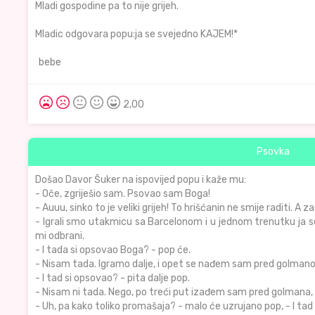
Mladi gospodine pa to nije grijeh.
Mladic odgovara popu:ja se svejedno KAJEM!*
bebe
2,00
Psovka
Došao Davor Šuker na ispovijed popu i kaže mu:
- Oče, zgriješio sam. Psovao sam Boga!
- Auuu, sinko to je veliki grijeh! To hrišćanin ne smije raditi. A 
- Igrali smo utakmicu sa Barcelonom i u jednom trenutku ja
mi odbrani.
- I tada si opsovao Boga? - pop će.
- Nisam tada. Igramo dalje, i opet se nađem sam pred golmano
- I tad si opsovao? - pita dalje pop.
- Nisam ni tada. Nego, po treći put izađem sam pred golmana,
- Uh, pa kako toliko promašaja? - malo će uzrujano pop, - I tad