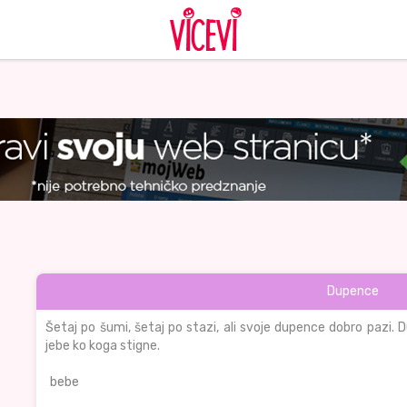
Dupence
Šetaj po šumi, šetaj po stazi, ali svoje dupence dobro pazi.
jebe ko koga stigne.
bebe