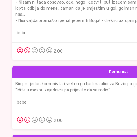
- Nisam ni tada opsovao, oče, nego i četvrti put izađem sam 
lopta odbija do mene, taman da je smjestim u gol, goliman me
nas...
- Nisi valjda promašio i penal, jebem ti Boga! - dreknu uzrujani 
bebe
2,00
Komunist
Bio pre jedan komunista i sretnu ga ljudi na ulici za Bozic pa g
"Idite u mesnu zajednicu pa prijavite da se rodio".
bebe
2,00