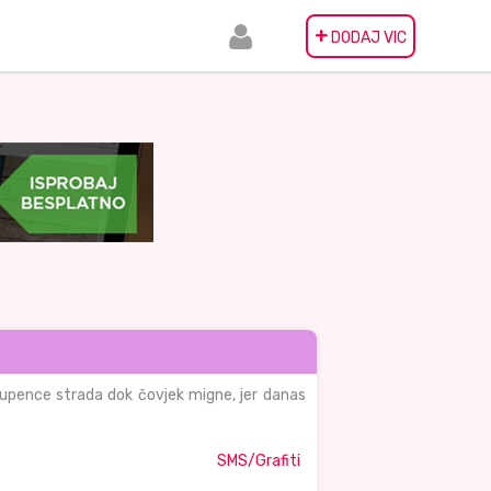
+
DODAJ VIC
 Dupence strada dok čovjek migne, jer danas
SMS/Grafiti