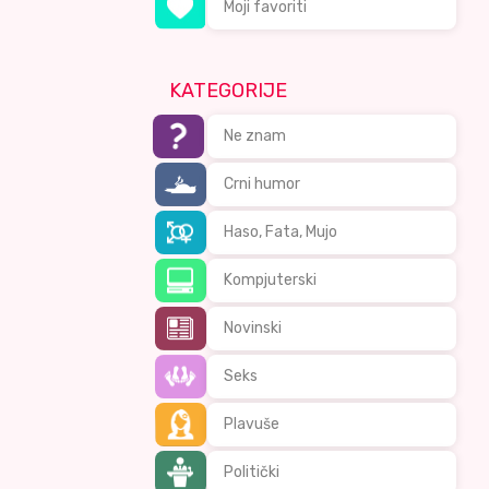
Moji favoriti
KATEGORIJE
Ne znam
Crni humor
Haso, Fata, Mujo
Kompjuterski
Novinski
Seks
Plavuše
Politički