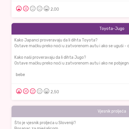
2,00
Toyota-Jugo
Kako Japanci proveravaju da li dihta Toyota?
Ostave mačku preko noći u zatvorenom autu i ako se uguši - d
Kako naši proveravaju da li dihta Jugo?
Ostave mačku preko noći u zatvorenom autu i ako ne pobjegne
bebe
2,50
Vjesnik proljeća
Što je vjesnik proljeća u Sloveniji?
Bosanac za mješalicom.