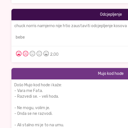
Odcjepljenje
chuck norris namjerno nije htio zaustaviti odcjepljenje kosova o
bebe
2,00
Mujo kod hođe
Došo Mujo kod hođe i kaže:
- Vara me Fata.
- Razvedi se. - veli hođa.
- Ne mogu, volim je.
- Onda se ne razvodi.
- Ali stalno mi je to na umu.