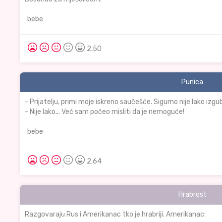
bebe
2,50
Punica
- Prijatelju, primi moje iskreno saučešće. Sigurno nije lako izgub
- Nije lako... Već sam počeo misliti da je nemoguće!
bebe
2,64
Hrabrost
Razgovaraju Rus i Amerikanac tko je hrabriji. Amerikanac: