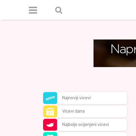
Najnoviji vicevi
Vicevi dana
Najbolje ocijenjeni vicevi