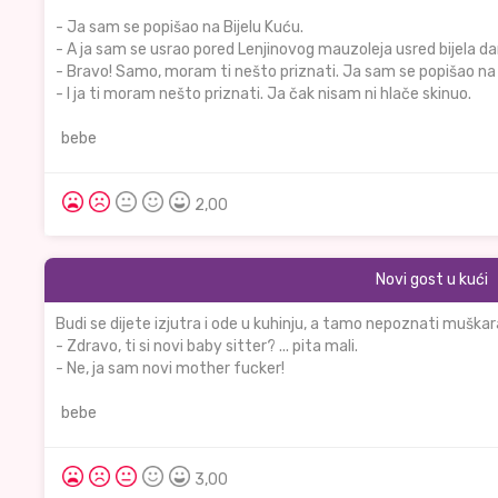
- Ja sam se popišao na Bijelu Kuću.
- A ja sam se usrao pored Lenjinovog mauzoleja usred bijela d
- Bravo! Samo, moram ti nešto priznati. Ja sam se popišao na B
- I ja ti moram nešto priznati. Ja čak nisam ni hlače skinuo.
bebe
2,00
Novi gost u kući
Budi se dijete izjutra i ode u kuhinju, a tamo nepoznati muškar
- Zdravo, ti si novi baby sitter? ... pita mali.
- Ne, ja sam novi mother fucker!
bebe
3,00