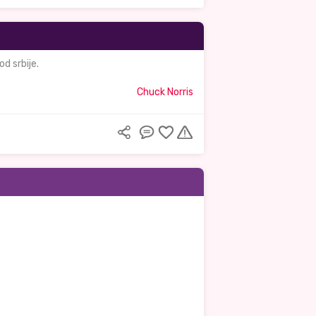
d srbije.
Chuck Norris