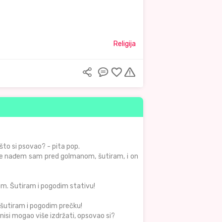
Religija
zašto si psovao? - pita pop.
 se nađem sam pred golmanom, šutiram, i on
m. Šutiram i pogodim stativu!
 šutiram i pogodim prečku!
 nisi mogao više izdržati, opsovao si?