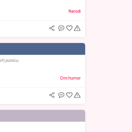
Narodi
iti punicu.
Crni humor