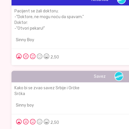
Pacijent se žali doktoru;
-"Doktore, ne mogu noću da spavam."
Doktor:
-"Otvori pekaru!"
Sinny Boy
2,50
Savez
Kako bi se zvao savez Srbije i Grčke
Srčka
Sinny boy
2,50