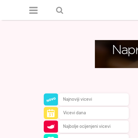
Najnoviji vicevi
Vicevi dana
Najbolje ocijenjeni vicevi