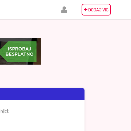
+
DODAJ VIC
jici: