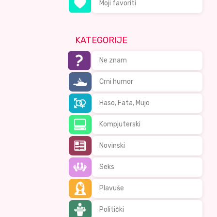
Moji favoriti
KATEGORIJE
Ne znam
Crni humor
Haso, Fata, Mujo
Kompjuterski
Novinski
Seks
Plavuše
Politički