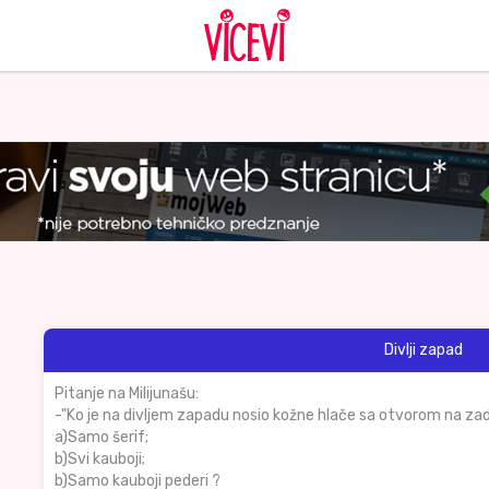
Divlji zapad
Pitanje na Milijunašu:
-"Ko je na divljem zapadu nosio kožne hlače sa otvorom na zadn
a)Samo šerif;
b)Svi kauboji;
b)Samo kauboji pederi ?