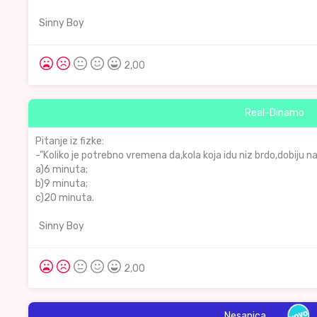
Sinny Boy
2,00
Real-Dinamo
Pitanje iz fizke:
-"Koliko je potrebno vremena da,kola koja idu niz brdo,dobiju n
a)6 minuta;
b)9 minuta;
c)20 minuta.
Sinny Boy
2,00
Nesanica