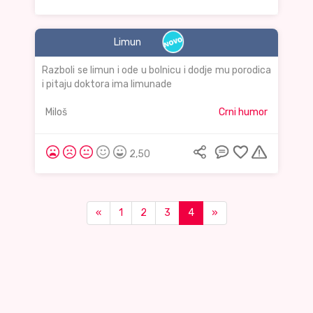
Limun
Razboli se limun i ode u bolnicu i dodje mu porodica
i pitaju doktora ima limunade
Miloš
Crni humor
2,50
«
1
2
3
4
»