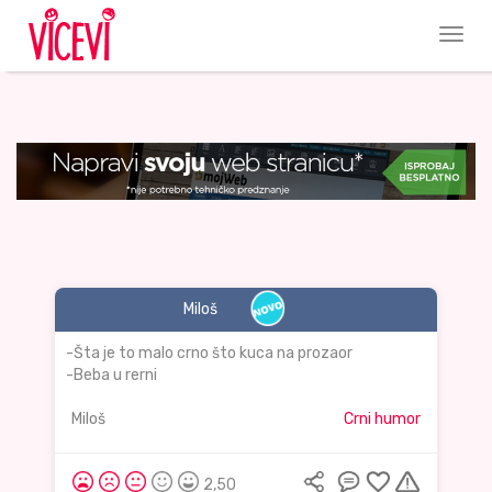
Miloš
-Šta je to malo crno što kuca na prozaor
-Beba u rerni
Miloš
Crni humor
2,50