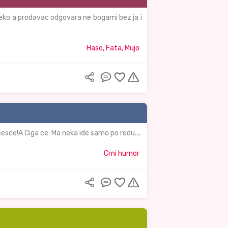
e neko a prodavac odgovara ne bogami bez ja i
Haso, Fata, Mujo
cesce!A Ciga ce: Ma neka ide samo po redu....
Crni humor