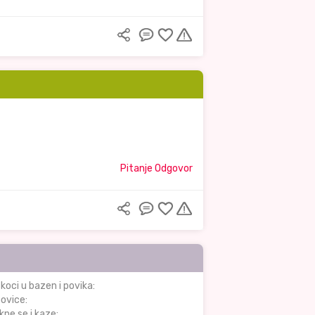
Pitanje Odgovor
koci u bazen i povika:
povice:
kne se i kaze: