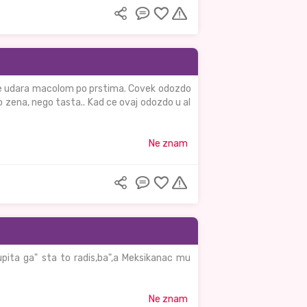
k je udara macolom po prstima. Covek odozdo
o zena, nego tasta.. Kad ce ovaj odozdo u al
Ne znam
pita ga" sta to radis,ba",a Meksikanac mu
Ne znam