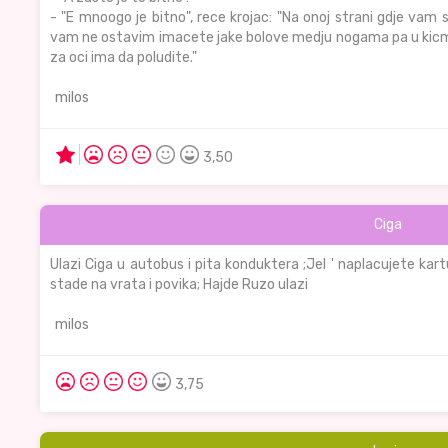
- "E mnoogo je bitno", rece krojac: "Na onoj strani gdje vam 
vam ne ostavim imacete jake bolove medju nogama pa u kicmi
za oci ima da poludite."
milos
3,50
Ciga
Ulazi Ciga u autobus i pita konduktera ;Jel ' naplacujete kar
stade na vrata i povika; Hajde Ruzo ulazi
milos
3,75