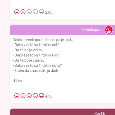
2,00
Crvenkapa
Dosla crvenkapa kod bake pa je upita:
-Bako zasto su ti tolike oci?
-Da te bolje vidim.
-Bako zasto su ti tolike usi?
-Da te bolje cujem.
-Bako zasto su ti tolika usta?
-E sine da znas koliki je dedi.
Milos
4,50
Rostilj