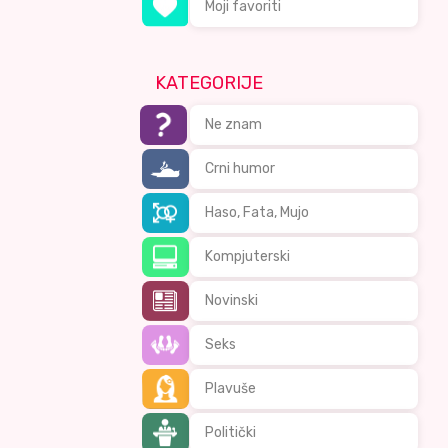
Moji favoriti
KATEGORIJE
Ne znam
Crni humor
Haso, Fata, Mujo
Kompjuterski
Novinski
Seks
Plavuše
Politički