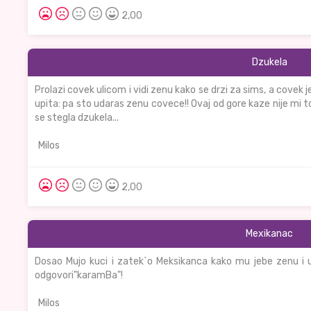
2,00
Dzukela
Prolazi covek ulicom i vidi zenu kako se drzi za sims, a cove
upita: pa sto udaras zenu covece!! Ovaj od gore kaze nije mi t
se stegla dzukela...
Milos
2,00
Mexikanac
Dosao Mujo kuci i zatek`o Meksikanca kako mu jebe zenu i u
odgovori"karamBa"!
Milos