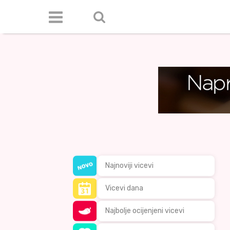
Najnoviji vicevi
Vicevi dana
Najbolje ocijenjeni vicevi