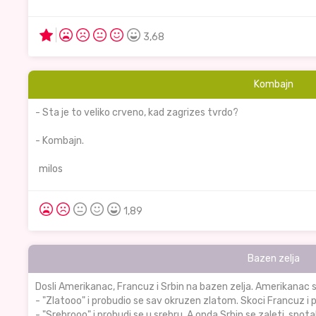
3,68
Kombajn
- Sta je to veliko crveno, kad zagrizes tvrdo?
- Kombajn.
milos
1,89
Bazen zelja
Dosli Amerikanac, Francuz i Srbin na bazen zelja. Amerikanac s
- "Zlatooo" i probudio se sav okruzen zlatom. Skoci Francuz i 
- "Srebrooo" i probudi se u srebru. A onda Srbin se zaleti, spota