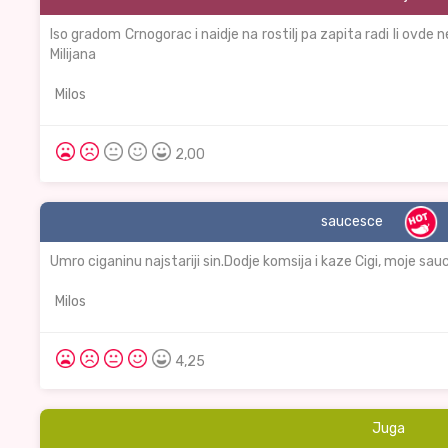
Iso gradom Crnogorac i naidje na rostilj pa zapita radi li ovd
Milijana
Milos
2,00
saucesce
Umro ciganinu najstariji sin.Dodje komsija i kaze Cigi, moje sau
Milos
4,25
Juga