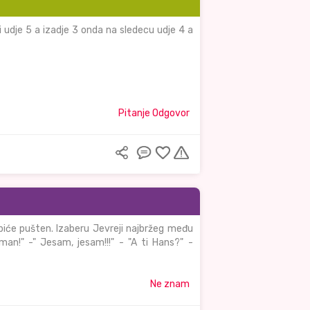
i udje 5 a izadje 3 onda na sledecu udje 4 a
Pitanje Odgovor
 biće pušten. Izaberu Jevreji najbržeg među
reman!" -" Jesam, jesam!!!" - "A ti Hans?" -
Ne znam