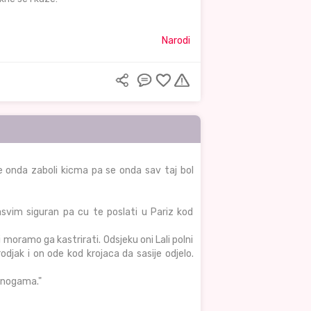
Narodi
 onda zaboli kicma pa se onda sav taj bol
asvim siguran pa cu te poslati u Pariz kod
 moramo ga kastrirati. Odsjeku oni Lali polni
rodjak i on ode kod krojaca da sasije odjelo.
u nogama."