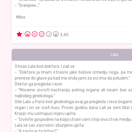
- "Sranjeee..."
Milos
3,45
Lala
Otisao Lala kod doktora. I zali se:
- "Doktore ja imam strasno jake bolove izmedju noga, pa me
prenese do glave pa kad me onda jami za oci ima da poludim."
Doktor ga pregleda i rece:
- "Moramo izvrsiti kastraciju polnog organa ali nisam bas s
najboljeg ginekologa."
Ode Lala u Pariz kod ginekologa ovaj ga pregleda i rece bogami
organ i on se vrati kuci. Proslo godinu dana Lali se zeni blizi 
Krojac mu uzimajuci mjeru upita:
- "Izvinite gospodine na kojoj strani vam stoji ona stvar medj
Lala se sav zacrveni i zbunjeno upita:
- "A zasto je to bitno?"