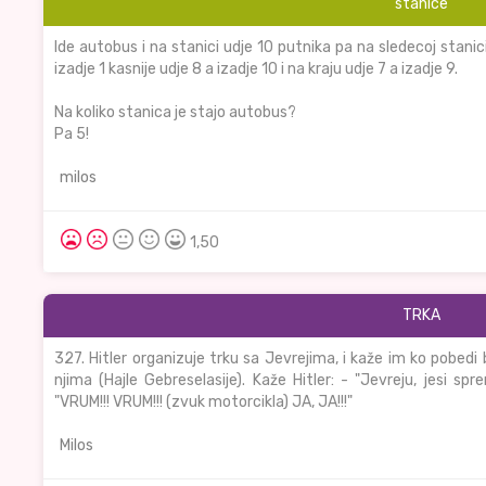
stanice
Ide autobus i na stanici udje 10 putnika pa na sledecoj stanic
izadje 1 kasnije udje 8 a izadje 10 i na kraju udje 7 a izadje 9.
Na koliko stanica je stajo autobus?
Pa 5!
milos
1,50
TRKA
327. Hitler organizuje trku sa Jevrejima, i kaže im ko pobedi
njima (Hajle Gebreselasije). Kaže Hitler: - "Jevreju, jesi sp
"VRUM!!! VRUM!!! (zvuk motorcikla) JA, JA!!!"
Milos