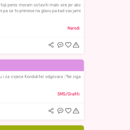
stoji penis moram ostaviti malo sire jer ako
 pa se to prenese na glavu pa kad vas jami
Narodi
tu i za cvjece Kondukter odgovara ;''Ne ciga
SMS/Grafiti