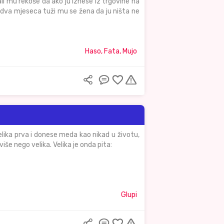
li mu rekoše da ako ju iznese iz trgovine na
n dva mjeseca tuži mu se žena da ju ništa ne
Haso, Fata, Mujo
velika prva i donese meda kao nikad u životu,
više nego velika. Velika je onda pita:
Glupi