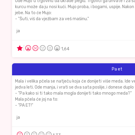
Ode Mujo u trgovinu da ukrade peglu. Trgovci ga uhvate i za ša
kurcu može da ju nosi kući. Mujo proba, i bogami, uspije. Nako
jebe. Na to će Mujo:
- "Šuti, viš da vježbam za veš mašinu."
ja
1,64
Pa et
Mala i velika pčela se natječu koja će donijeti više meda. Ide 
jedva leti. Ode manja, i vrati se dva sata poslije, i donese duplo 
- "Pa kako si ti tako mala mogla donijeti tako mnogo meda?"
Mala pčela će joj na to:
- "PA ET!"
ja