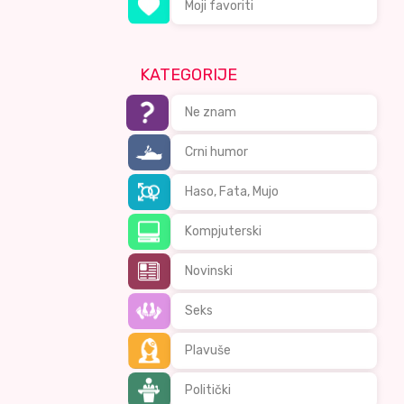
Moji favoriti
KATEGORIJE
Ne znam
Crni humor
Haso, Fata, Mujo
Kompjuterski
Novinski
Seks
Plavuše
Politički