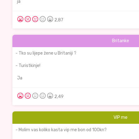
ja
2,87
Britanke
- Tko su lijepe žene u Britaniji ?
- Turistkinje!
Ja
2,49
VIP me
- Molim vas koliko kasta vip me bon od 100kn?