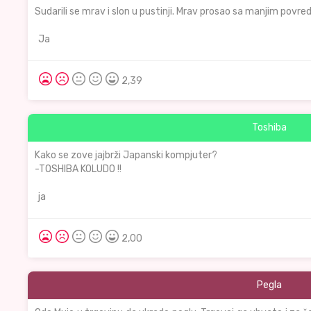
Sudarili se mrav i slon u pustinji. Mrav prosao sa manjim povre
Ja
2,39
Toshiba
Kako se zove jajbrži Japanski kompjuter?
-TOSHIBA KOLUDO !!
ja
2,00
Pegla