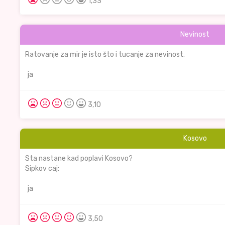
1,33
Nevinost
Ratovanje za mir je isto što i tucanje za nevinost.
ja
3,10
Kosovo
Sta nastane kad poplavi Kosovo?
Sipkov caj:
ja
3,50