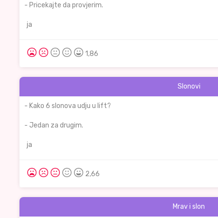
- Pricekajte da provjerim.
ja
1,86
Slonovi
- Kako 6 slonova udju u lift?
- Jedan za drugim.
ja
2,66
Mrav i slon