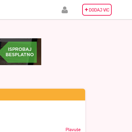
+
DODAJ VIC
Plavuše