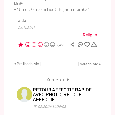
Muž:
- "Uh dužan sam hodži hiljadu maraka."
aida
26.11.2011
Religija
3,49
Prethodni vic |
| Naredni vic
Komentari:
RETOUR AFFECTIF RAPIDE
AVEC PHOTO, RETOUR
AFFECTIF
13.02.2026 11:09:08