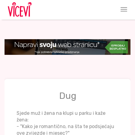
Dug
Sjede muž i žena na klupi u parku i kaže
žena:
- "Kako je romantično, na šta te podsjećaju
ove zvijezde i mjesec?"