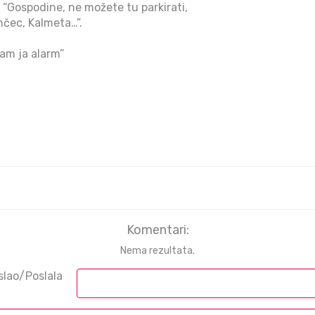
i “Gospodine, ne možete tu parkirati,
nčec, Kalmeta…”.
am ja alarm”
Komentari:
Nema rezultata.
slao/Poslala