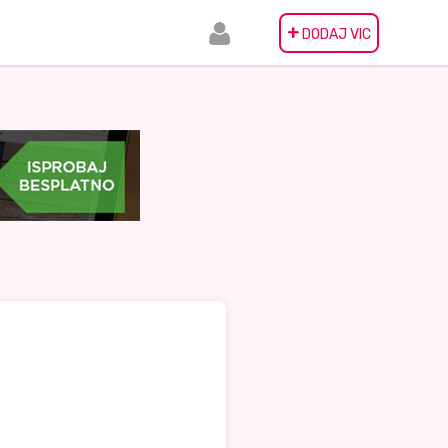
+
DODAJ VIC