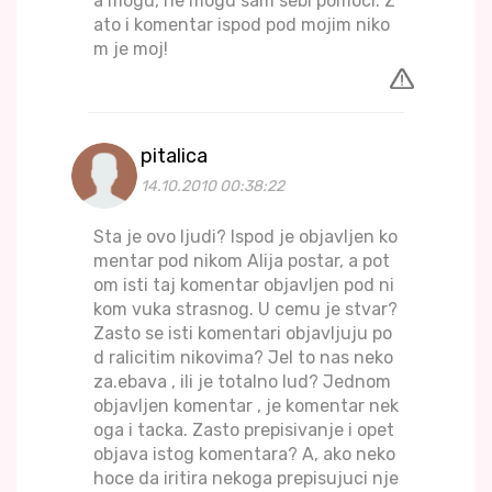
a mogu, ne mogu sam sebi pomoci. Z
ato i komentar ispod pod mojim niko
m je moj!
pitalica
14.10.2010 00:38:22
Sta je ovo ljudi? Ispod je objavljen ko
mentar pod nikom Alija postar, a pot
om isti taj komentar objavljen pod ni
kom vuka strasnog. U cemu je stvar?
Zasto se isti komentari objavljuju po
d ralicitim nikovima? Jel to nas neko
za.ebava , ili je totalno lud? Jednom
objavljen komentar , je komentar nek
oga i tacka. Zasto prepisivanje i opet
objava istog komentara? A, ako neko
hoce da iritira nekoga prepisujuci nje