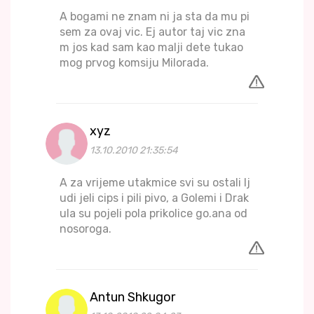
A bogami ne znam ni ja sta da mu pi
sem za ovaj vic. Ej autor taj vic zna
m jos kad sam kao malji dete tukao
mog prvog komsiju Milorada.
xyz
13.10.2010 21:35:54
A za vrijeme utakmice svi su ostali lj
udi jeli cips i pili pivo, a Golemi i Drak
ula su pojeli pola prikolice go.ana od
nosoroga.
Antun Shkugor