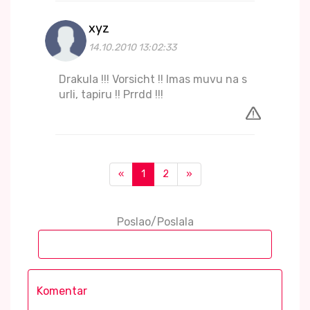
xyz
14.10.2010 13:02:33
Drakula !!! Vorsicht !! Imas muvu na s
urli, tapiru !! Prrdd !!!
«
1
2
»
Poslao/Poslala