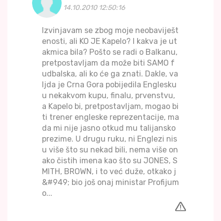
14.10.2010 12:50:16
Izvinjavam se zbog moje neobaviješt
enosti, ali KO JE Kapelo? I kakva je ut
akmica bila? Pošto se radi o Balkanu,
pretpostavljam da može biti SAMO f
udbalska, ali ko će ga znati. Dakle, va
ljda je Crna Gora pobijedila Englesku
u nekakvom kupu, finalu, prvenstvu,
a Kapelo bi, pretpostavljam, mogao bi
ti trener engleske reprezentacije, ma
da mi nije jasno otkud mu talijansko
prezime. U drugu ruku, ni Englezi nis
u više što su nekad bili, nema više on
ako čistih imena kao što su JONES, S
MITH, BROWN, i to već duže, otkako j
&#949; bio još onaj ministar Profijum
o...