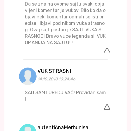
Da se zna na ovome sajtu svaki obja
vljeni komentar je vukov. Bilo ko da o
bjavi neki komentar odmah se isti pr
epise i ibjavi pod nikom vuka strasno
g. Ovaj sajt postao je SAJT VUKA ST
RASNOG! Bravo vuce legenda si! VUK
OMANIJA NA SAJTU!!!
VUK STRASNI
14.10.2010 10:24:46
SAD SAM I UREDJIVAČ! Providan sam
!
autentičnaMerhunisa