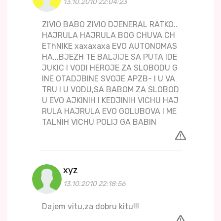
13.10.2010 22:04:23
ZIVIO BABO ZIVIO DJENERAL RATKO..
HAJRULA HAJRULA BOG CHUVA CH
EThNIKE xaxaxaxa EVO AUTONOMAS
HA,,,BJEZH TE BALJIJE SA PUTA IDE
JUKIC I VODI HEROJE ZA SLOBODU G
INE OTADJBINE SVOJE APZB- I U VA
TRU I U VODU,SA BABOM ZA SLOBOD
U EVO AJKINIH I KEDJINIH VICHU HAJ
RULA HAJRULA EVO GOLUBOVA I ME
TALNIH VICHU POLIJ GA BABIN
xyz
13.10.2010 22:18:56
Dajem vitu,za dobru kitu!!!