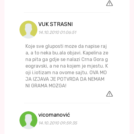
VUK STRASNI
14.10.2010 01:06:51
Koje sve gluposti moze da napise raj
a, a to neka bu.ala objavi. Kapelina ze
na pita ga gdje se nalazi Crna Gora g
eogravski, a ne na kojem je mjestu. K
oji i.iotizam na ovome sajtu. OVA MO
JA IZJAVA JE POTVRDA DA NEMAM
NI GRAMA MOZGA!
vicomanović
14.10.2010 09:59:35