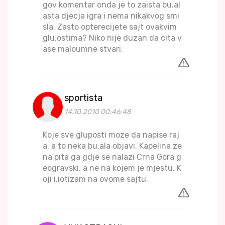
gov komentar onda je to zaista bu.al
asta djecja igra i nema nikakvog smi
sla. Zasto opterecijete sajt ovakvim
glu.ostima? Niko nije duzan da cita v
ase maloumne stvari.
sportista
14.10.2010 00:46:48
Koje sve gluposti moze da napise raj
a, a to neka bu.ala objavi. Kapelina ze
na pita ga gdje se nalazi Crna Gora g
eogravski, a ne na kojem je mjestu. K
oji i.iotizam na ovome sajtu.