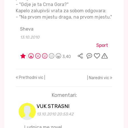
- "Gdje je ta Crna Gora?"
Kapelo zalupivši vrata za sobom odgovara:
- "Na prvom mjestu draga, na prvom mjestu."
Sheva
13.10.2010
Sport
3,40
Prethodni vic |
| Naredni vic
Komentari:
VUK STRASNI
13.10.2010 20:53:42
Ludnica me zove!