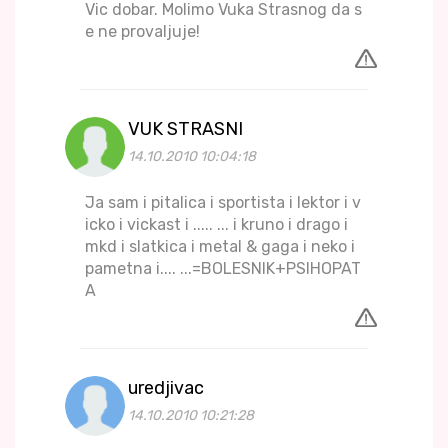
Vic dobar. Molimo Vuka Strasnog da s
e ne provaljuje!
VUK STRASNI
14.10.2010 10:04:18
Ja sam i pitalica i sportista i lektor i v
icko i vickast i ..... ... i kruno i drago i
mkd i slatkica i metal & gaga i neko i
pametna i.... ...=BOLESNIK+PSIHOPAT
A
uredjivac
14.10.2010 10:21:28