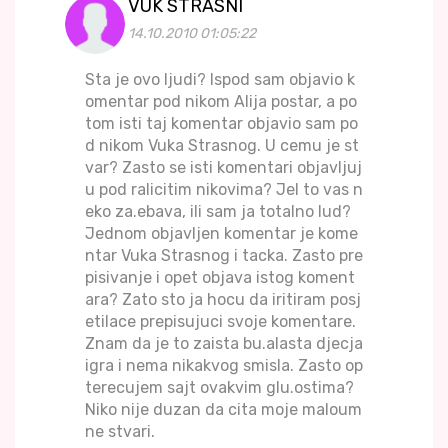
VUK STRASNI
14.10.2010 01:05:22
Sta je ovo ljudi? Ispod sam objavio k
omentar pod nikom Alija postar, a po
tom isti taj komentar objavio sam po
d nikom Vuka Strasnog. U cemu je st
var? Zasto se isti komentari objavljuj
u pod ralicitim nikovima? Jel to vas n
eko za.ebava, ili sam ja totalno lud?
Jednom objavljen komentar je kome
ntar Vuka Strasnog i tacka. Zasto pre
pisivanje i opet objava istog koment
ara? Zato sto ja hocu da iritiram posj
etilace prepisujuci svoje komentare.
Znam da je to zaista bu.alasta djecja
igra i nema nikakvog smisla. Zasto op
terecujem sajt ovakvim glu.ostima?
Niko nije duzan da cita moje maloum
ne stvari.