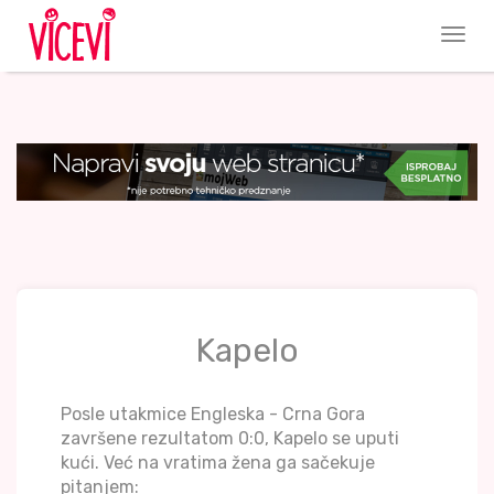
Kapelo
Posle utakmice Engleska - Crna Gora
završene rezultatom 0:0, Kapelo se uputi
kući. Već na vratima žena ga sačekuje
pitanjem: