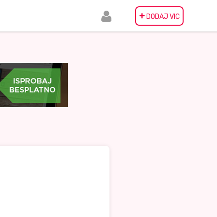
+
DODAJ VIC